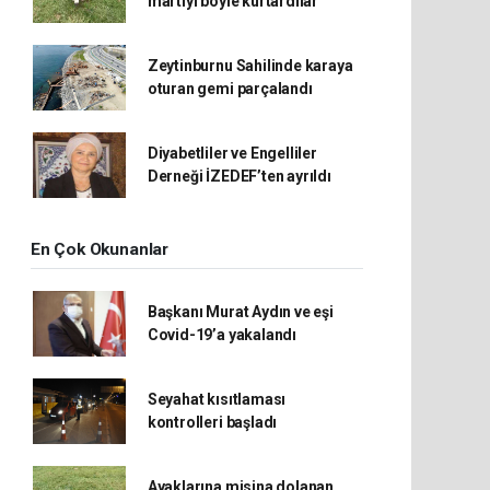
martıyı böyle kurtardılar
Zeytinburnu Sahilinde karaya
oturan gemi parçalandı
Diyabetliler ve Engelliler
Derneği İZEDEF’ten ayrıldı
En Çok Okunanlar
Başkanı Murat Aydın ve eşi
Covid-19’a yakalandı
Seyahat kısıtlaması
kontrolleri başladı
Ayaklarına misina dolanan