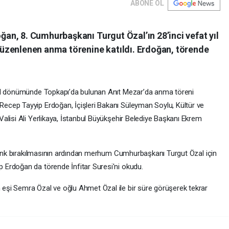
ABONE OL
n, 8. Cumhurbaşkanı Turgut Özal’ın 28’inci vefat yıl
üzenlenen anma törenine katıldı. Erdoğan, törende
yıl dönümünde Topkapı’da bulunan Anıt Mezar’da anma töreni
cep Tayyip Erdoğan, İçişleri Bakanı Süleyman Soylu, Kültür ve
alisi Ali Yerlikaya, İstanbul Büyükşehir Belediye Başkanı Ekrem
elenk bırakılmasının ardından merhum Cumhurbaşkanı Turgut Özal için
Erdoğan da törende İnfitar Suresi'ni okudu.
şi Semra Özal ve oğlu Ahmet Özal ile bir süre görüşerek tekrar