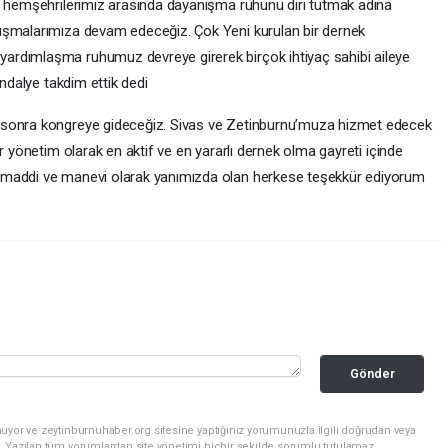
u hemşehrilerimiz arasında dayanışma ruhunu diri tutmak adına
ışmalarımıza devam edeceğiz. Çok Yeni kurulan bir dernek
ardımlaşma ruhumuz devreye girerek birçok ihtiyaç sahibi aileye
andalye takdim ettik dedi
 sonra kongreye gideceğiz. Sivas ve Zetinburnu’muza hizmet edecek
r yönetim olarak en aktif ve en yararlı dernek olma gayreti içinde
 maddi ve manevi olarak yanımızda olan herkese teşekkür ediyorum
Gönder
uyor ve zeytinburnuhaber.org sitesine yaptığınız yorumunuzla ilgili doğrudan veya
. Yazılan tüm yorumlardan site yönetimi hiçbir şekilde sorumlu tutulamaz.