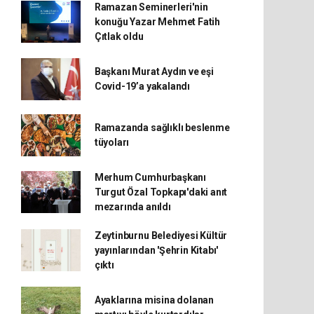
Ramazan Seminerleri'nin
konuğu Yazar Mehmet Fatih
Çıtlak oldu
Başkanı Murat Aydın ve eşi
Covid-19’a yakalandı
Ramazanda sağlıklı beslenme
tüyoları
Merhum Cumhurbaşkanı
Turgut Özal Topkapı'daki anıt
mezarında anıldı
Zeytinburnu Belediyesi Kültür
yayınlarından 'Şehrin Kitabı'
çıktı
Ayaklarına misina dolanan