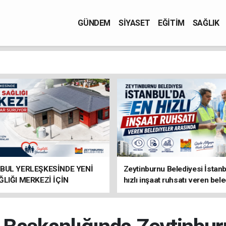
GÜNDEM
SİYASET
EĞİTİM
SAĞLIK
BUL YERLEŞKESİNDE YENİ
Zeytinburnu Belediyesi İstanb
ĞLIĞI MERKEZİ İÇİN
hızlı inşaat ruhsatı veren bele
IKLAR SÜRÜYOR
arasında