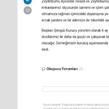
Zeytinburnu ilçesinde Sivaslı ve Zeytinburn
imkanlarımız ölçüsünde samimi ve içten çal
olmamıza rağmen içimizdeki dayanışma ye y
erzak yardımı ve bir ailemize de tekerlekli s
Başkan Şengül; Kurucu yönetim olarak 6 ay
dostlarımız ile daha da güçlü ve çalışacak bi
olacağız. Derneğimizin kuruluş aşamasında
dedi...
Okuyucu Yorumları
(0)
Yorum yazarak Topluluk Kuralları’nı kabul etmiş bulun
dolaylı tüm sorumluluğu tek başınıza üstleniyorsunuz