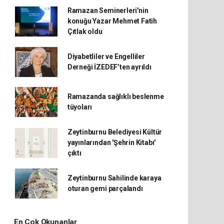
Ramazan Seminerleri'nin
konuğu Yazar Mehmet Fatih
Çıtlak oldu
Diyabetliler ve Engelliler
Derneği İZEDEF’ten ayrıldı
Ramazanda sağlıklı beslenme
tüyoları
Zeytinburnu Belediyesi Kültür
yayınlarından 'Şehrin Kitabı'
çıktı
Zeytinburnu Sahilinde karaya
oturan gemi parçalandı
En Çok Okunanlar