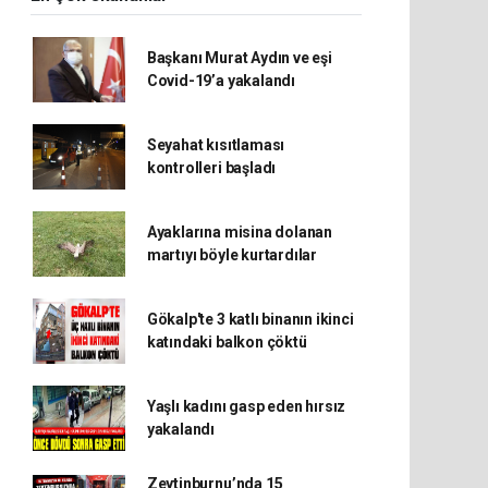
Başkanı Murat Aydın ve eşi
Covid-19’a yakalandı
Seyahat kısıtlaması
kontrolleri başladı
Ayaklarına misina dolanan
martıyı böyle kurtardılar
Gökalp'te 3 katlı binanın ikinci
katındaki balkon çöktü
Yaşlı kadını gasp eden hırsız
yakalandı
Zeytinburnu’nda 15