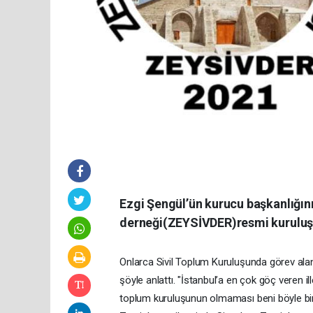
Ezgi Şengül’ün kurucu başkanlığını
derneği(ZEYSİVDER)resmi kuruluşun
Onlarca Sivil Toplum Kuruluşunda görev al
şöyle anlattı. "İstanbul’a en çok göç veren il
toplum kuruluşunun olmaması beni böyle bir 