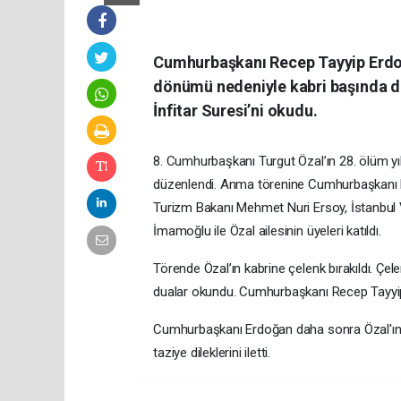
Cumhurbaşkanı Recep Tayyip Erdoğa
dönümü nedeniyle kabri başında d
İnfitar Suresi’ni okudu.
8. Cumhurbaşkanı Turgut Özal’ın 28. ölüm 
düzenlendi. Anma törenine Cumhurbaşkanı Re
Turizm Bakanı Mehmet Nuri Ersoy, İstanbul V
İmamoğlu ile Özal ailesinin üyeleri katıldı.
Törende Özal’ın kabrine çelenk bırakıldı. Ç
dualar okundu. Cumhurbaşkanı Recep Tayyip 
Cumhurbaşkanı Erdoğan daha sonra Özal'ın e
taziye dileklerini iletti.