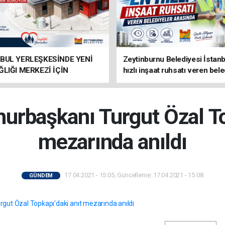
BUL YERLEŞKESİNDE YENİ
Zeytinburnu Belediyesi İstanb
ĞLIĞI MERKEZİ İÇİN
hızlı inşaat ruhsatı veren bele
IKLAR SÜRÜYOR
arasında
başkanı Turgut Özal Top
mezarında anıldı
17.04.2021 - 15:05, Güncelleme: 17.04.2021 - 15:08
GÜNDEM