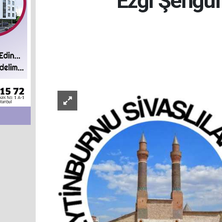
Ezgi Şengül