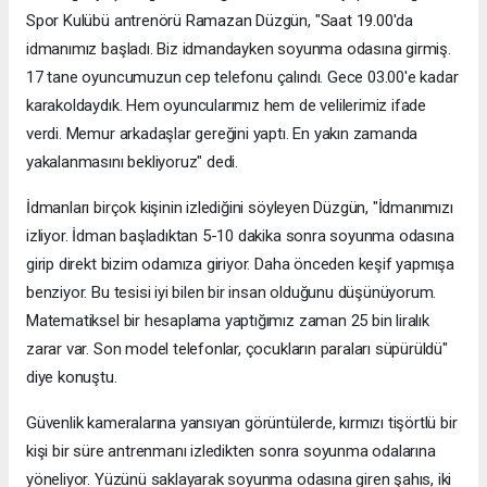
Spor Kulübü antrenörü Ramazan Düzgün, "Saat 19.00'da
idmanımız başladı. Biz idmandayken soyunma odasına girmiş.
17 tane oyuncumuzun cep telefonu çalındı. Gece 03.00'e kadar
karakoldaydık. Hem oyuncularımız hem de velilerimiz ifade
verdi. Memur arkadaşlar gereğini yaptı. En yakın zamanda
yakalanmasını bekliyoruz" dedi.
İdmanları birçok kişinin izlediğini söyleyen Düzgün, "İdmanımızı
izliyor. İdman başladıktan 5-10 dakika sonra soyunma odasına
girip direkt bizim odamıza giriyor. Daha önceden keşif yapmışa
benziyor. Bu tesisi iyi bilen bir insan olduğunu düşünüyorum.
Matematiksel bir hesaplama yaptığımız zaman 25 bin liralık
zarar var. Son model telefonlar, çocukların paraları süpürüldü"
diye konuştu.
Güvenlik kameralarına yansıyan görüntülerde, kırmızı tişörtlü bir
kişi bir süre antrenmanı izledikten sonra soyunma odalarına
yöneliyor. Yüzünü saklayarak soyunma odasına giren şahıs, iki