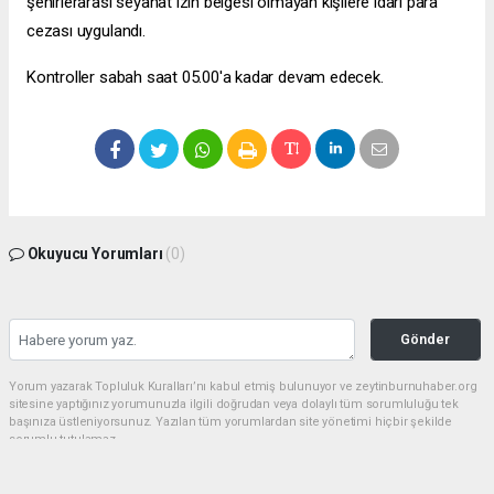
şehirlerarası seyahat izin belgesi olmayan kişilere idari para
cezası uygulandı.
Kontroller sabah saat 05.00'a kadar devam edecek.
Okuyucu Yorumları
(0)
Gönder
Yorum yazarak Topluluk Kuralları’nı kabul etmiş bulunuyor ve zeytinburnuhaber.org
sitesine yaptığınız yorumunuzla ilgili doğrudan veya dolaylı tüm sorumluluğu tek
başınıza üstleniyorsunuz. Yazılan tüm yorumlardan site yönetimi hiçbir şekilde
sorumlu tutulamaz.