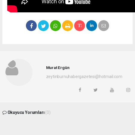
Murat Ergün
zeytinburnuhabergazetesi@hotmail.com
Okuyucu Yorumları
(0)