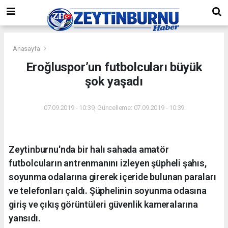
Anasayfa
Eroğluspor’un futbolcuları büyük
şok yaşadı
07.09.2019 - 10:39, Güncelleme: 07.09.2019 - 10:39
Zeytinburnu'nda bir halı sahada amatör
futbolcuların antrenmanını izleyen şüpheli şahıs,
soyunma odalarına girerek içeride bulunan paraları
ve telefonları çaldı. Şüphelinin soyunma odasına
giriş ve çıkış görüntüleri güvenlik kameralarına
yansıdı.