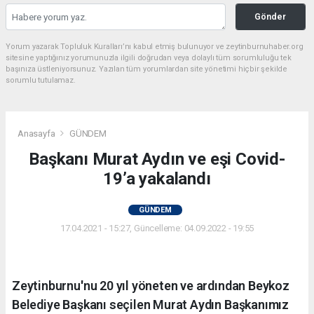
Gönder
Yorum yazarak Topluluk Kuralları’nı kabul etmiş bulunuyor ve zeytinburnuhaber.org
sitesine yaptığınız yorumunuzla ilgili doğrudan veya dolaylı tüm sorumluluğu tek
başınıza üstleniyorsunuz. Yazılan tüm yorumlardan site yönetimi hiçbir şekilde
sorumlu tutulamaz.
Anasayfa
GÜNDEM
Başkanı Murat Aydın ve eşi Covid-
19’a yakalandı
GÜNDEM
17.04.2021 - 15:27, Güncelleme: 04.09.2022 - 19:55
Zeytinburnu'nu 20 yıl yöneten ve ardından Beykoz
Belediye Başkanı seçilen Murat Aydın Başkanımız