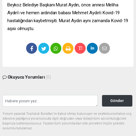
Beykoz Belediye Başkanı Murat Aydın, önce annesi Meliha
Aydın'ı ve hemen ardından babası Mehmet Aydın'ı Kovid-19
hastalığından kaybetmişiti. Murat Aydın aynı zamanda Kovid-19
aşısı olmuştu.
Okuyucu Yorumları
(0)
Gönder
Yorum yazarak Topluluk Kuralları’nı kabul etmiş bulunuyor ve zeytinburnuhaber.org
sitesine yaptığınız yorumunuzla ilgili doğrudan veya dolaylı tüm sorumluluğu tek
başınıza üstleniyorsunuz. Yazılan tüm yorumlardan site yönetimi hiçbir şekilde
sorumlu tutulamaz.