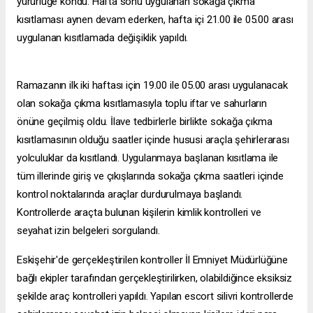
yürürlüğe kondu. Hafta sonu uygulanan sokağa çıkma
kısıtlaması aynen devam ederken, hafta içi 21.00 ile 05.00 arası
uygulanan kısıtlamada değişiklik yapıldı.
Ramazanın ilk iki haftası için 19.00 ile 05.00 arası uygulanacak
olan sokağa çıkma kısıtlamasıyla toplu iftar ve sahurların
önüne geçilmiş oldu. İlave tedbirlerle birlikte sokağa çıkma
kısıtlamasının olduğu saatler içinde hususi araçla şehirlerarası
yolculuklar da kısıtlandı. Uygulanmaya başlanan kısıtlama ile
tüm illerinde giriş ve çıkışlarında sokağa çıkma saatleri içinde
kontrol noktalarında araçlar durdurulmaya başlandı.
Kontrollerde araçta bulunan kişilerin kimlik kontrolleri ve
seyahat izin belgeleri sorgulandı.
Eskişehir'de gerçekleştirilen kontroller İl Emniyet Müdürlüğüne
bağlı ekipler tarafından gerçekleştirilirken, olabildiğince eksiksiz
şekilde araç kontrolleri yapıldı. Yapılan
escort silivri
kontrollerde