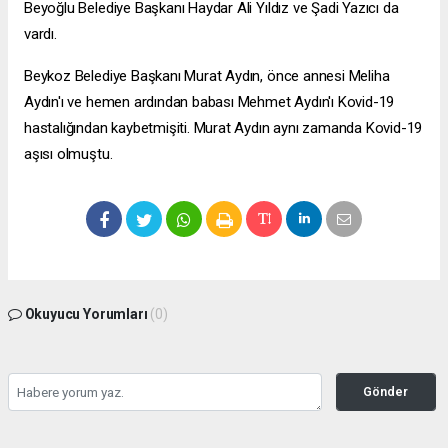
Beyoğlu Belediye Başkanı Haydar Ali Yıldız ve Şadi Yazıcı da
vardı.
Beykoz Belediye Başkanı Murat Aydın, önce annesi Meliha
Aydın'ı ve hemen ardından babası Mehmet Aydın'ı Kovid-19
hastalığından kaybetmişiti. Murat Aydın aynı zamanda Kovid-19
aşısı olmuştu.
Okuyucu Yorumları
(0)
Gönder
Yorum yazarak Topluluk Kuralları’nı kabul etmiş bulunuyor ve zeytinburnuhaber.org