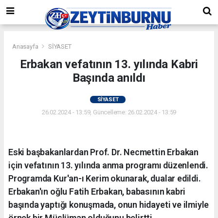
Anasayfa
SİYASET
Erbakan vefatının 13. yılında Kabri
Başında anıldı
SİYASET
26.02.2024 - 13:59, Güncelleme: 26.02.2024 - 13:59
Eski başbakanlardan Prof. Dr. Necmettin Erbakan
için vefatının 13. yılında anma programı düzenlendi.
Programda Kur'an-ı Kerim okunarak, dualar edildi.
Erbakan'ın oğlu Fatih Erbakan, babasının kabri
başında yaptığı konuşmada, onun hidayeti ve ilmiyle
örnek bir Müslüman olduğunu belirtti.