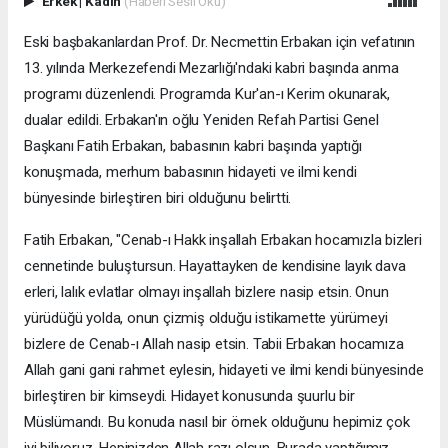
Erkek
|
Kadın
(Haberi Sesli Oku)
Eski başbakanlardan Prof. Dr. Necmettin Erbakan için vefatının
13. yılında Merkezefendi Mezarlığı'ndaki kabri başında anma
programı düzenlendi. Programda Kur'an-ı Kerim okunarak,
dualar edildi. Erbakan'ın oğlu Yeniden Refah Partisi Genel
Başkanı Fatih Erbakan, babasının kabri başında yaptığı
konuşmada, merhum babasının hidayeti ve ilmi kendi
bünyesinde birleştiren biri olduğunu belirtti.
Fatih Erbakan, "Cenab-ı Hakk inşallah Erbakan hocamızla bizleri
cennetinde buluştursun. Hayattayken de kendisine layık dava
erleri, lalık evlatlar olmayı inşallah bizlere nasip etsin. Onun
yürüdüğü yolda, onun çizmiş olduğu istikamette yürümeyi
bizlere de Cenab-ı Allah nasip etsin. Tabii Erbakan hocamıza
Allah gani gani rahmet eylesin, hidayeti ve ilmi kendi bünyesinde
birleştiren bir kimseydi. Hidayet konusunda şuurlu bir
Müslümandı. Bu konuda nasıl bir örnek olduğunu hepimiz çok
iyi biliyoruz. Hepinizden Allah razı olsun. Burada yaptığımız