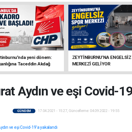
tinburnu'nda yeni dönem:
ZEYTİNBURNU’NA ENGELSİZ
kanlığına Taceddin Akdağ
MERKEZİ GELİYOR
at Aydın ve eşi Covid-19
17.04.2021 - 15:27, Güncelleme: 04.09.2022 - 19:55
GÜNDEM