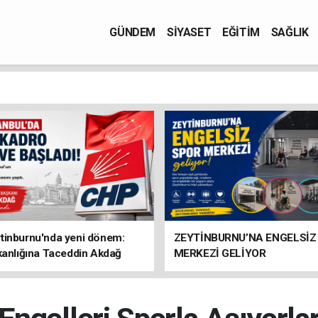
GÜNDEM
SİYASET
EĞİTİM
SAĞLIK
tinburnu'nda yeni dönem:
ZEYTİNBURNU’NA ENGELSİZ
kanlığına Taceddin Akdağ
MERKEZİ GELİYOR