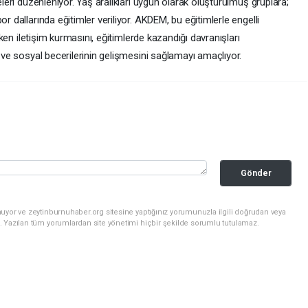
eleri düzenleniyor. Yaş aralıkları uygun olarak oluşturulmuş gruplara;
r dallarında eğitimler veriliyor. AKDEM, bu eğitimlerle engelli
arken iletişim kurmasını, eğitimlerde kazandığı davranışları
ı ve sosyal becerilerinin gelişmesini sağlamayı amaçlıyor.
Gönder
uyor ve zeytinburnuhaber.org sitesine yaptığınız yorumunuzla ilgili doğrudan veya
. Yazılan tüm yorumlardan site yönetimi hiçbir şekilde sorumlu tutulamaz.