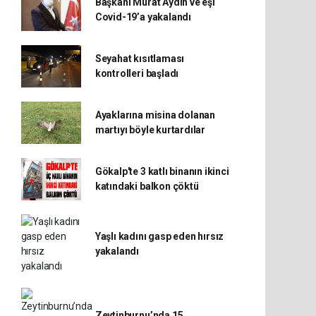
Başkanı Murat Aydın ve eşi
Covid-19’a yakalandı
Seyahat kısıtlaması
kontrolleri başladı
Ayaklarına misina dolanan
martıyı böyle kurtardılar
Gökalp'te 3 katlı binanın ikinci
katındaki balkon çöktü
Yaşlı kadını gasp eden hırsız
yakalandı
Zeytinburnu’nda 15