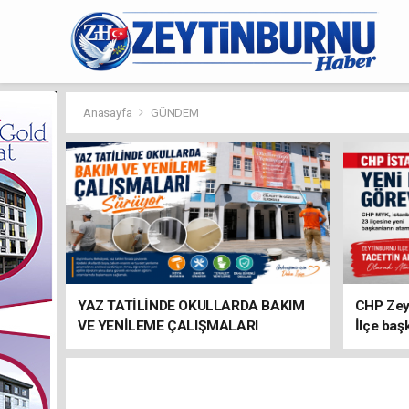
Anasayfa
GÜNDEM
YAZ TATİLİNDE OKULLARDA BAKIM
CHP Zey
VE YENİLEME ÇALIŞMALARI
İlçe baş
SÜRÜYOR
atandı