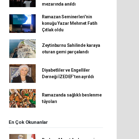
mezarında anıldı
Ramazan Seminerleri'nin
konuğu Yazar Mehmet Fatih
Çıtlak oldu
Zeytinburnu Sahilinde karaya
oturan gemi parçalandı
Diyabetliler ve Engelliler
Derneği İZEDEF’ten ayrıldı
Ramazanda sağlıklı beslenme
tüyoları
En Çok Okunanlar