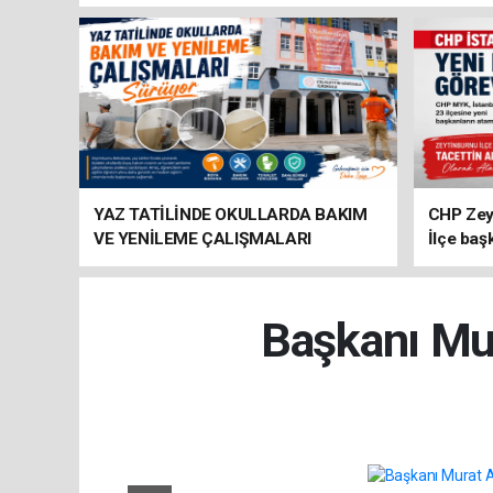
YAZ TATİLİNDE OKULLARDA BAKIM
CHP Zey
VE YENİLEME ÇALIŞMALARI
İlçe baş
SÜRÜYOR
atandı
Başkanı Mur