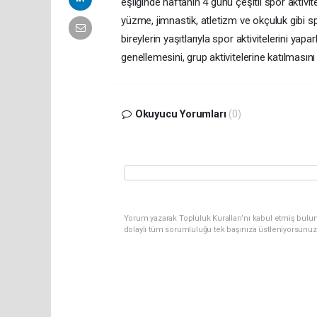
eşliğinde haftanın 4 günü çeşitli spor aktivit
yüzme, jimnastik, atletizm ve okçuluk gibi spo
bireylerin yaşıtlarıyla spor aktivitelerini yap
genellemesini, grup aktivitelerine katılmasın
Okuyucu Yorumları
(0)
Yorum yazarak Topluluk Kuralları’nı kabul etmiş bulun
dolaylı tüm sorumluluğu tek başınıza üstleniyorsunuz