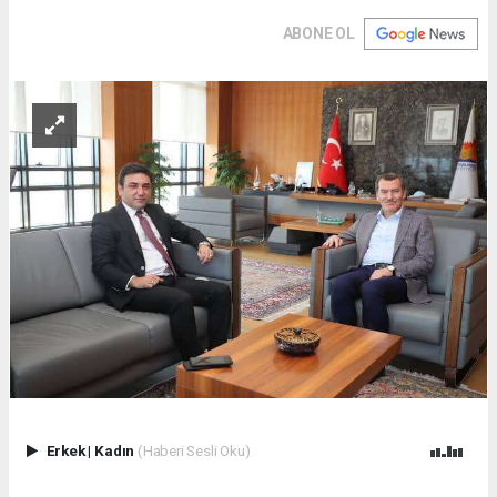
ABONE OL
Erkek
|
Kadın
(Haberi Sesli Oku)