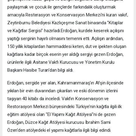
paylaşmak ve çocuk ile gençlerde farkındalık oluşturmak
amacıyla Resterasyon ve Konservasyon Merkezi'ni kuran vakıf,
Zeytinburnu Belediyesi Kazlıçeşme Sanat binasında "Kitaplar
ve Kağıtlar Sergisi" hazırladı.Erdoğan, kurdele keserek açılışını
yaptığı serginin hayırlı olmasını temenni etti. Açılışın ardından,
150 yıllık kitaplardan hammaddesi keten, dut ve ipekten oluşan
kağıtlara kadar birçok eserin yer aldığı sergiyi gezen Erdoğan,
ürünlerle ilgili Asitane Vakfı Kurucusu ve Yönetim Kurulu
Başkanı Hasibe Turan'dan bilgi aldı.
Erdoğan, sergide yer alan, Kahramanmaraş'ın Afşin ilçesinde
yıkılan bir evin duvarından çıkarılan ve eski dönemin izlerini
taşıyan 40 kitabı da inceledi. Vakfın Konservasyon ve
Restorasyon Merkezi bünyesindeki Türkiye'nin kağıtla ilgili ilk
eğitim atölyesi olan "El Yapımı Kağıt Atölyesi"ni de gezen
Erdoğan, Düzce Kağıt Atölyesi kurucusu İbrahim Sami
Özen'den atölyedeki el yapımı kağıtlarla ilgili bilgi edindi.