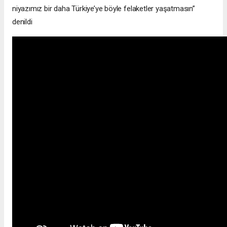
niyazımız bir daha Türkiye’ye böyle felaketler yaşatmasın”
denildi