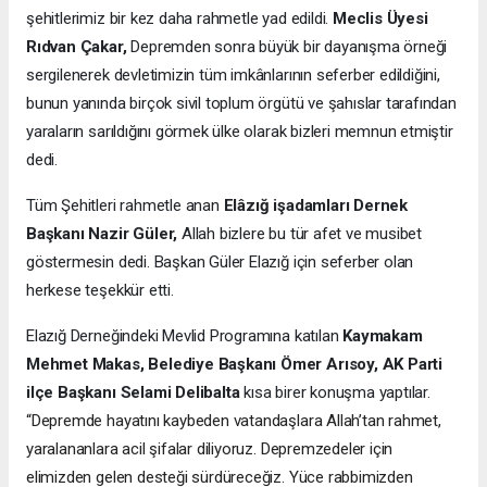
şehitlerimiz bir kez daha rahmetle yad edildi.
Meclis Üyesi
Rıdvan Çakar,
Depremden sonra büyük bir dayanışma örneği
sergilenerek devletimizin tüm imkânlarının seferber edildiğini,
bunun yanında birçok sivil toplum örgütü ve şahıslar tarafından
yaraların sarıldığını görmek ülke olarak bizleri memnun etmiştir
dedi.
Tüm Şehitleri rahmetle anan
Elâzığ işadamları Dernek
Başkanı Nazir Güler,
Allah bizlere bu tür afet ve musibet
göstermesin dedi. Başkan Güler Elazığ için seferber olan
herkese teşekkür etti.
Elazığ Derneğindeki Mevlid Programına katılan
Kaymakam
Mehmet Makas, Belediye Başkanı Ömer Arısoy, AK Parti
ilçe Başkanı Selami Delibalta
kısa birer konuşma yaptılar.
“Depremde hayatını kaybeden vatandaşlara Allah’tan rahmet,
yaralananlara acil şifalar diliyoruz. Depremzedeler için
elimizden gelen desteği sürdüreceğiz. Yüce rabbimizden