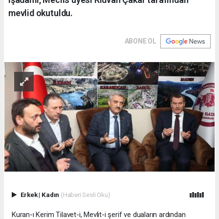
mevlid okutuldu.
ABONE OL
Erkek
|
Kadın
(Haberi Sesli Oku)
Kuran-ı Kerim Tilavet-i, Mevlit-i şerif ve duaların ardından