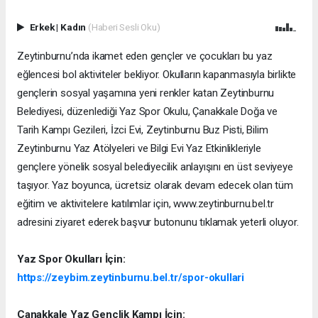
Erkek
|
Kadın
(Haberi Sesli Oku)
Zeytinburnu’nda ikamet eden gençler ve çocukları bu yaz
eğlencesi bol aktiviteler bekliyor. Okulların kapanmasıyla birlikte
gençlerin sosyal yaşamına yeni renkler katan Zeytinburnu
Belediyesi, düzenlediği Yaz Spor Okulu, Çanakkale Doğa ve
Tarih Kampı Gezileri, İzci Evi, Zeytinburnu Buz Pisti, Bilim
Zeytinburnu Yaz Atölyeleri ve Bilgi Evi Yaz Etkinlikleriyle
gençlere yönelik sosyal belediyecilik anlayışını en üst seviyeye
taşıyor. Yaz boyunca, ücretsiz olarak devam edecek olan tüm
eğitim ve aktivitelere katılımlar için, www.zeytinburnu.bel.tr
adresini ziyaret ederek başvur butonunu tıklamak yeterli oluyor.
Yaz Spor Okulları İçin:
https://zeybim.zeytinburnu.bel.tr/spor-okullari
Çanakkale Yaz Gençlik Kampı İçin: