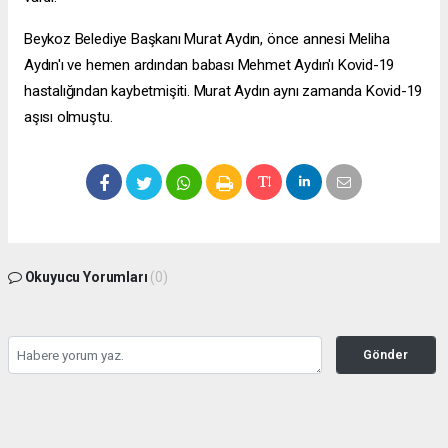
Beykoz Belediye Başkanı Murat Aydın, önce annesi Meliha
Aydın'ı ve hemen ardından babası Mehmet Aydın'ı Kovid-19
hastalığından kaybetmişiti. Murat Aydın aynı zamanda Kovid-19
aşısı olmuştu.
Okuyucu Yorumları
(0)
Gönder
Yorum yazarak Topluluk Kuralları’nı kabul etmiş bulunuyor ve zeytinburnuhaber.org
sitesine yaptığınız yorumunuzla ilgili doğrudan veya dolaylı tüm sorumluluğu tek
başınıza üstleniyorsunuz. Yazılan tüm yorumlardan site yönetimi hiçbir şekilde
sorumlu tutulamaz.