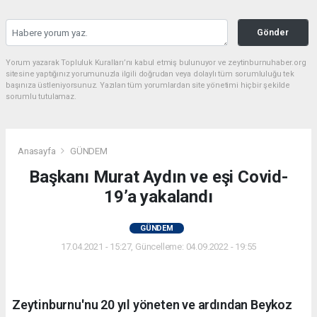
Gönder
Yorum yazarak Topluluk Kuralları’nı kabul etmiş bulunuyor ve zeytinburnuhaber.org
sitesine yaptığınız yorumunuzla ilgili doğrudan veya dolaylı tüm sorumluluğu tek
başınıza üstleniyorsunuz. Yazılan tüm yorumlardan site yönetimi hiçbir şekilde
sorumlu tutulamaz.
Anasayfa
GÜNDEM
Başkanı Murat Aydın ve eşi Covid-
19’a yakalandı
GÜNDEM
17.04.2021 - 15:27, Güncelleme: 04.09.2022 - 19:55
Zeytinburnu'nu 20 yıl yöneten ve ardından Beykoz