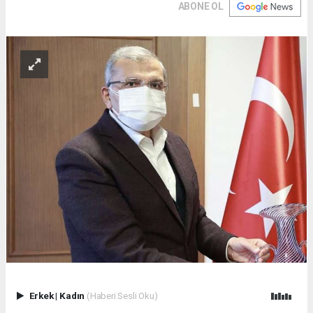
ABONE OL
Erkek
|
Kadın
(Haberi Sesli Oku)