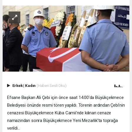
Erkek
|
Kadın
(Haberi Sesli Oku)
Efsane Başkan Ali Çebi için önce saat 14.00'da Büyükçekmece
Belediyesi önünde resmi tören yapıldı. Törenin ardından Çebi’nin
cenazesi Büyükçekmece Küba Camii’nde kılınan cenaze
namazından sonra Büyükçekmece Yeni Mezarlık’ta toprağa
verildi...