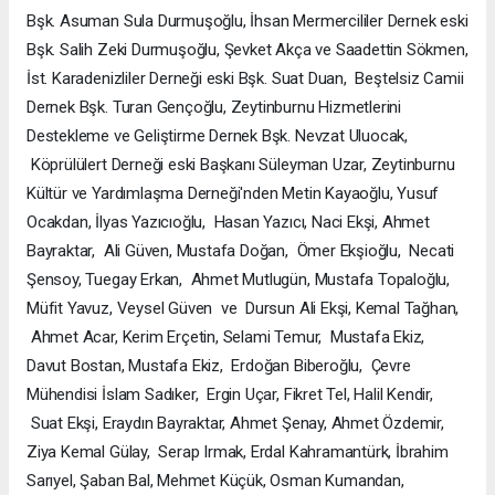
Bşk. Asuman Sula Durmuşoğlu, İhsan Mermercililer Dernek eski
Bşk. Salih Zeki Durmuşoğlu, Şevket Akça ve Saadettin Sökmen,
İst. Karadenizliler Derneği eski Bşk. Suat Duan, Beştelsiz Camii
Dernek Bşk. Turan Gençoğlu, Zeytinburnu Hizmetlerini
Destekleme ve Geliştirme Dernek Bşk. Nevzat Uluocak,
Köprülülert Derneği eski Başkanı Süleyman Uzar, Zeytinburnu
Kültür ve Yardımlaşma Derneği'nden Metin Kayaoğlu, Yusuf
Ocakdan, İlyas Yazıcıoğlu, Hasan Yazıcı, Naci Ekşi, Ahmet
Bayraktar, Ali Güven, Mustafa Doğan, Ömer Ekşioğlu, Necati
Şensoy, Tuegay Erkan, Ahmet Mutlugün, Mustafa Topaloğlu,
Müfit Yavuz, Veysel Güven ve Dursun Ali Ekşi, Kemal Tağhan,
Ahmet Acar, Kerim Erçetin, Selami Temur, Mustafa Ekiz,
Davut Bostan, Mustafa Ekiz, Erdoğan Biberoğlu, Çevre
Mühendisi İslam Sadıker, Ergin Uçar, Fikret Tel, Halil Kendir,
Suat Ekşi, Eraydın Bayraktar, Ahmet Şenay, Ahmet Özdemir,
Ziya Kemal Gülay, Serap Irmak, Erdal Kahramantürk, İbrahim
Sarıyel, Şaban Bal, Mehmet Küçük, Osman Kumandan,