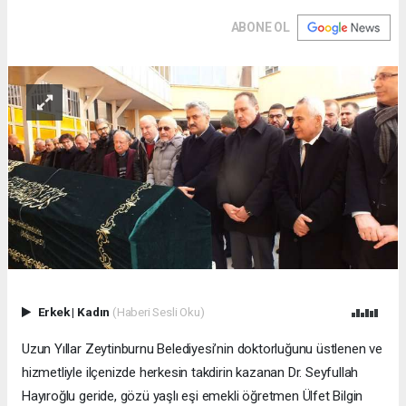
ABONE OL
Erkek
|
Kadın
(Haberi Sesli Oku)
Uzun Yıllar Zeytinburnu Belediyesi’nin doktorluğunu üstlenen ve
hizmetliyle ilçenizde herkesin takdirin kazanan Dr. Seyfullah
Hayıroğlu geride, gözü yaşlı eşi emekli öğretmen Ülfet Bilgin