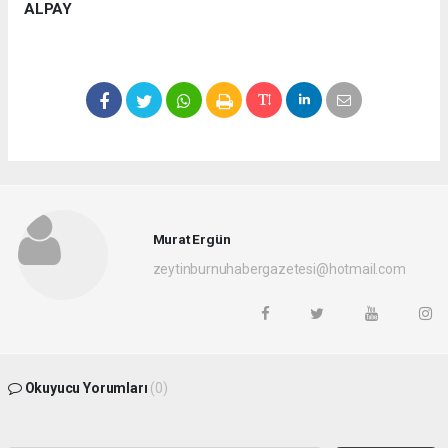
ALPAY
Murat Ergün
zeytinburnuhabergazetesi@hotmail.com
Okuyucu Yorumları
(0)