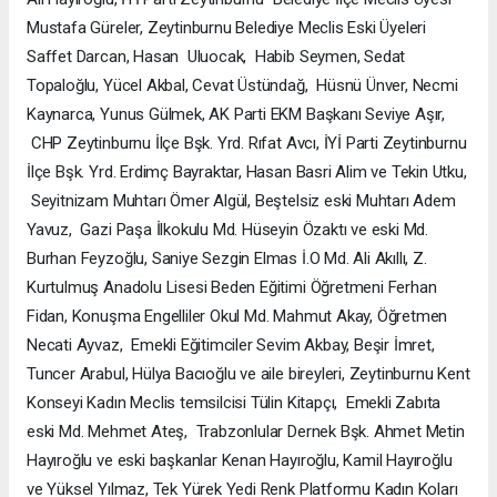
Mustafa Güreler, Zeytinburnu Belediye Meclis Eski Üyeleri
Saffet Darcan, Hasan Uluocak, Habib Seymen, Sedat
Topaloğlu, Yücel Akbal, Cevat Üstündağ, Hüsnü Ünver, Necmi
Kaynarca, Yunus Gülmek, AK Parti EKM Başkanı Seviye Aşır,
CHP Zeytinburnu İlçe Bşk. Yrd. Rıfat Avcı, İYİ Parti Zeytinburnu
İlçe Bşk. Yrd. Erdimç Bayraktar, Hasan Basri Alim ve Tekin Utku,
Seyitnizam Muhtarı Ömer Algül, Beştelsiz eski Muhtarı Adem
Yavuz, Gazi Paşa İlkokulu Md. Hüseyin Özaktı ve eski Md.
Burhan Feyzoğlu, Saniye Sezgin Elmas İ.O Md. Ali Akıllı, Z.
Kurtulmuş Anadolu Lisesi Beden Eğitimi Öğretmeni Ferhan
Fidan, Konuşma Engelliler Okul Md. Mahmut Akay, Öğretmen
Necati Ayvaz, Emekli Eğitimciler Sevim Akbay, Beşir İmret,
Tuncer Arabul, Hülya Bacıoğlu ve aile bireyleri, Zeytinburnu Kent
Konseyi Kadın Meclis temsilcisi Tülin Kitapçı, Emekli Zabıta
eski Md. Mehmet Ateş, Trabzonlular Dernek Bşk. Ahmet Metin
Hayıroğlu ve eski başkanlar Kenan Hayıroğlu, Kamil Hayıroğlu
ve Yüksel Yılmaz, Tek Yürek Yedi Renk Platformu Kadın Koları