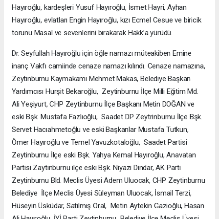
Hayıroğlu, kardeşleri Yusuf Hayıroğlu, İsmet Hayri, Ayhan
Hayıroğlu, evlatları Engin Hayıroğlu, kızı Ecmel Cesue ve biricik
torunu Masal ve sevenlerini bırakarak Hakk’a yürüdü.
Dr. Seyfullah Hayıroğlu için öğle namazı müteakiben Emine
inanç Vakfı camiinde cenaze namazı kılındı. Cenaze namazına,
Zeytinburnu Kaymakamı Mehmet Makas, Belediye Başkan
Yardımcısı Hurşit Bekaroğlu, Zeytinburnu İlçe Milli Eğitim Md.
Ali Yeşiyurt, CHP Zeytinburnu İlçe Başkanı Metin DOĞAN ve
eski Bşk. Mustafa Fazlıoğlu, Saadet DP Zeytrinburnu İlçe Bşk.
Servet Hacıahmetoğlu ve eski Başkanlar Mustafa Tutkun,
Ömer Hayıroğlu ve Temel Yavuzkotaloğlu, Saadet Partisi
Zeytinburnu İlçe eski Bşk. Yahya Kemal Hayıroğlu, Anavatan
Partisi Zaytinburnu ilçe eski Bşk. Niyazi Dindar, AK Parti
Zeytinburnu Bld. Meclis Üyesi Adem Uluocak, CHP Zeytinburnu
Belediye İlçe Meclis Üyesi Süleyman Uluocak, İsmail Terzi,
Hüseyin Üsküdar, Satılmış Oral, Metin Aytekin Gazioğlu, Hasan
Ali Hayıroğlu, İYİ Parti Zeytinburnu Belediye İlçe Meclis Üyesi