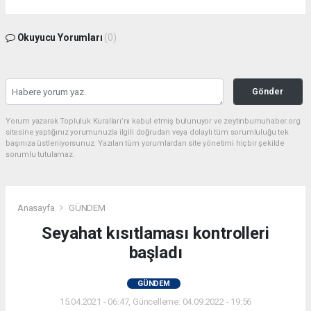
Okuyucu Yorumları
(0)
Gönder
Yorum yazarak Topluluk Kuralları’nı kabul etmiş bulunuyor ve zeytinburnuhaber.org
sitesine yaptığınız yorumunuzla ilgili doğrudan veya dolaylı tüm sorumluluğu tek
başınıza üstleniyorsunuz. Yazılan tüm yorumlardan site yönetimi hiçbir şekilde
sorumlu tutulamaz.
Anasayfa
GÜNDEM
Seyahat kısıtlaması kontrolleri
başladı
GÜNDEM
15.04.2021 - 06:47, Güncelleme: 04.09.2022 - 19:56