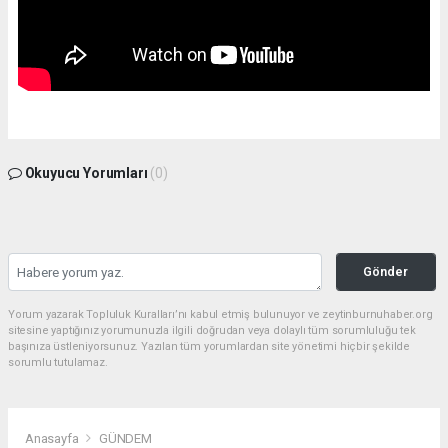
Okuyucu Yorumları
(0)
Gönder
Yorum yazarak Topluluk Kuralları’nı kabul etmiş bulunuyor ve zeytinburnuhaber.org
sitesine yaptığınız yorumunuzla ilgili doğrudan veya dolaylı tüm sorumluluğu tek
başınıza üstleniyorsunuz. Yazılan tüm yorumlardan site yönetimi hiçbir şekilde
sorumlu tutulamaz.
Anasayfa
GÜNDEM