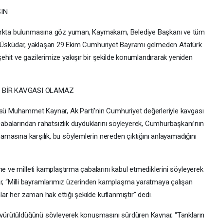
SIN
parkta bulunmasına göz yuman, Kaymakam, Belediye Başkanı ve tüm
çizen Üsküdar, yaklaşan 29 Ekim Cumhuriyet Bayramı gelmeden Atatürk
hit ve gazilerimize yakışır bir şekilde konumlandırarak yeniden
E BİR KAVGASI OLAMAZ
üsü Muhammet Kaynar, Ak Parti’nin Cumhuriyet değerleriyle kavgası
 çabalarından rahatsızlık duyduklarını söyleyerek, Cumhurbaşkanı’nın
lmamasına karşılık, bu söylemlerin nereden çıktığını anlayamadığını
me ve milleti kamplaştırma çabalarını kabul etmediklerini söyleyerek
 “Milli bayramlarımız üzerinden kamplaşma yaratmaya çalışan
lar her zaman hak ettiği şekilde kutlanmıştır” dedi.
n yürütüldüğünü söyleyerek konuşmasını sürdüren Kaynar, “Tankların