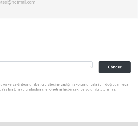
etesi@hotmail.com
Gönder
uyor ve zeytinburnuhaber.org sitesine yaptığınız yorumunuzla ilgili doğrudan veya
. Yazılan tüm yorumlardan site yönetimi hiçbir şekilde sorumlu tutulamaz.