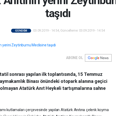
Anıtının yerini Zeytinbu
taşıdı
03.09.2019 - 14:54, Güncelleme: 03.09.2019 - 14:54
GÜNDEM
ABONE OL
 tatil sonrası yapılan ilk toplantısında, 15 Temmuz
ymakamlık Binası önündeki otopark alanına geçici
a olmayan Atatürk Anıt Heykeli tartışmalarına sahne
mı kutlamaları çerçevesinde yapılan Atatürk Anıtına çelenk koyma