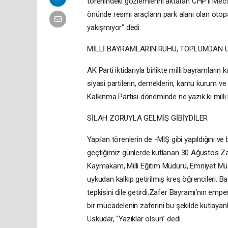
törenindeki gözlemlerini aktaran CHP’li Mec
önünde resmi araçların park alanı olan otop
yakışmıyor” dedi.
MİLLİ BAYRAMLARIN RUHU, TOPLUMDAN 
AK Parti iktidarıyla birlikte milli bayramları
siyasi partilerin, derneklerin, kamu kurum ve k
Kalkınma Partisi döneminde ne yazık ki milli
SİLAH ZORUYLA GELMİŞ GİBİYDİLER
Yapılan törenlerin de -MIŞ gibi yapıldığını v
geçtiğimiz günlerde kutlanan 30 Ağustos Zafe
Kaymakam, Milli Eğitim Müdürü, Emniyet Müd
uykudan kalkıp getirilmiş kreş öğrencileri. 
tepkisini dile getirdi.Zafer Bayramı‘nın em
bir mücadelenin zaferini bu şekilde kutlayanl
Üsküdar, “Yazıklar olsun” dedi.