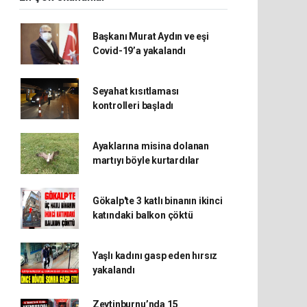
Başkanı Murat Aydın ve eşi
Covid-19’a yakalandı
Seyahat kısıtlaması
kontrolleri başladı
Ayaklarına misina dolanan
martıyı böyle kurtardılar
Gökalp'te 3 katlı binanın ikinci
katındaki balkon çöktü
Yaşlı kadını gasp eden hırsız
yakalandı
Zeytinburnu’nda 15