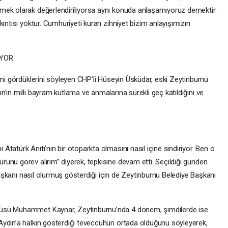
mek olarak değerlendiriliyorsa aynı konuda anlaşamıyoruz demektir.
ıntısı yoktur. Cumhuriyeti kuran zihniyet bizim anlayışımızın
İYOR
imi gördüklerini söyleyen CHP’li Hüseyin Üsküdar, eski Zeytinburnu
’ın milli bayram kutlama ve anmalarına sürekli geç katıldığını ve
tatürk Anıtı’nın bir otoparkta olmasını nasıl içine sindiriyor. Ben o
ünü görev alırım” diyerek, tepkisine devam etti. Seçildiği günden
 başkanı nasıl olurmuş gösterdiği için de Zeytinburnu Belediye Başkanı
cüsü Muhammet Kaynar, Zeytinburnu’nda 4 dönem, şimdilerde ise
Aydın’a halkın gösterdiği teveccühün ortada olduğunu söyleyerek,