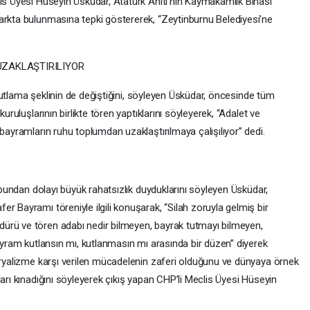
lis Üyesi Hüseyin Üsküdar, Atatürk Anıtı’nın Kaymakamlık Binası
arkta bulunmasına tepki göstererek, “Zeytinburnu Belediyesi’ne
UZAKLAŞTIRILIYOR
n kutlama şeklinin de değiştiğini, söyleyen Üsküdar, öncesinde tüm
uruluşlarının birlikte tören yaptıklarını söyleyerek, “Adalet ve
 bayramların ruhu toplumdan uzaklaştırılmaya çalışılıyor” dedi.
e bundan dolayı büyük rahatsızlık duyduklarını söyleyen Üsküdar,
r Bayramı töreniyle ilgili konuşarak, “Silah zoruyla gelmiş bir
ürü ve tören adabı nedir bilmeyen, bayrak tutmayı bilmeyen,
Bayram kutlansın mı, kutlanmasın mı arasında bir düzen” diyerek
peryalizme karşı verilen mücadelenin zaferi olduğunu ve dünyaya örnek
arı kınadığını söyleyerek çıkış yapan CHP’li Meclis Üyesi Hüseyin