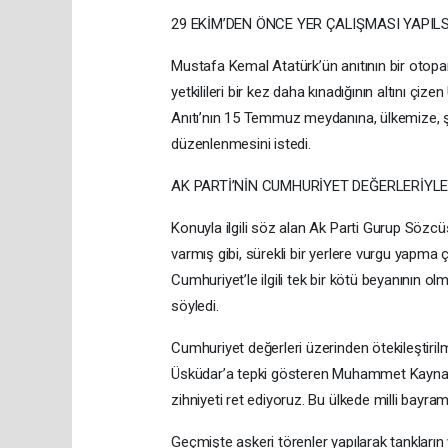
29 EKİM’DEN ÖNCE YER ÇALIŞMASI YAPIL
Mustafa Kemal Atatürk’ün anıtının bir oto
yetkilileri bir kez daha kınadığının altını 
Anıtı’nın 15 Temmuz meydanına, ülkemize, şe
düzenlenmesini istedi.
AK PARTİ’NİN CUMHURİYET DEĞERLERİYL
Konuyla ilgili söz alan Ak Parti Gurup Sözc
varmış gibi, sürekli bir yerlere vurgu yapma
Cumhuriyet’le ilgili tek bir kötü beyanının o
söyledi.
Cumhuriyet değerleri üzerinden ötekileştiril
Üsküdar’a tepki gösteren Muhammet Kaynar,
zihniyeti ret ediyoruz. Bu ülkede milli bayram
Geçmişte askeri törenler yapılarak tankları