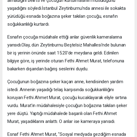
almadığını belirtti ve çocuğun kurtulmasının mutluluğunu
yaşadığını söyledi.İstanbul Zeytinburnu'nda annesi ile sokakta
yürüdüğü esnada boğazına şeker takılan çocuğu, esnafın
soğukkanlılığı kurtardı.
Esnafın çocuğa müdahale ettiği anlar güvenlik kameralarına
yansıdı.Olay, dün Zeytinburnu Beştelsiz Mahallesi'nde bulunan
bir iş yerinin önünde saat 15.20'de meydana geldi. Edinilen
bilgiye göre, iş yerinde oturan Fethi Ahmet Murat, telefonuna
bakarken dışarıdan bağırış seslerini duydu.
Çocuğunun boğazına şeker kaçan anne, kendisinden yardım
istedi. Annenin yaşadığı telaş karşısında soğukkanlılığını
koruyan Fethi Ahmet Murat, çocuğu kucaklayarak eliyle sırtına
vurdu. Murat'ın müdahalesiyle çocuğun boğazına takılan şeker
yere düştü. Yaptığı müdahalede başarılı olan Fethi Ahmet
Murat, yaşadıklarını anlattı. O anlar ise kameraya yansıdı.
Esnaf Fethi Ahmet Murat, "Sosyal medyada gezdiğim esnada