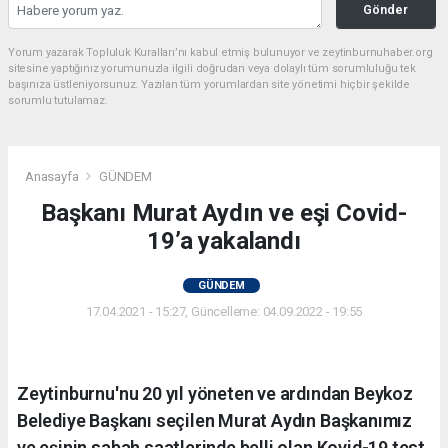
Gönder
Yorum yazarak Topluluk Kuralları’nı kabul etmiş bulunuyor ve zeytinburnuhaber.org
sitesine yaptığınız yorumunuzla ilgili doğrudan veya dolaylı tüm sorumluluğu tek
başınıza üstleniyorsunuz. Yazılan tüm yorumlardan site yönetimi hiçbir şekilde
sorumlu tutulamaz.
Anasayfa
GÜNDEM
Başkanı Murat Aydın ve eşi Covid-
19’a yakalandı
GÜNDEM
17.04.2021 - 15:27, Güncelleme: 04.09.2022 - 19:55
Zeytinburnu'nu 20 yıl yöneten ve ardından Beykoz
Belediye Başkanı seçilen Murat Aydın Başkanımız
ve eşinin sabah saatlerinde belli olan Kovid-19 test