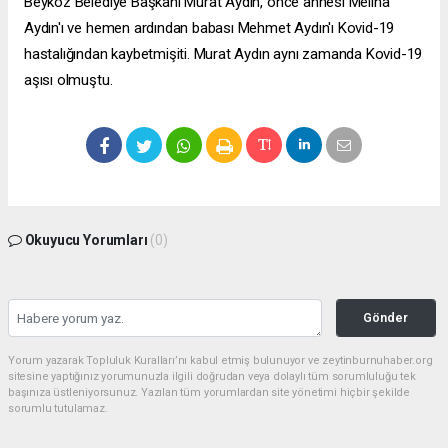
Beykoz Belediye Başkanı Murat Aydın, önce annesi Meliha
Aydın'ı ve hemen ardından babası Mehmet Aydın'ı Kovid-19
hastalığından kaybetmişiti. Murat Aydın aynı zamanda Kovid-19
aşısı olmuştu.
Okuyucu Yorumları
(0)
Gönder
Yorum yazarak Topluluk Kuralları’nı kabul etmiş bulunuyor ve zeytinburnuhaber.org
sitesine yaptığınız yorumunuzla ilgili doğrudan veya dolaylı tüm sorumluluğu tek
başınıza üstleniyorsunuz. Yazılan tüm yorumlardan site yönetimi hiçbir şekilde
sorumlu tutulamaz.