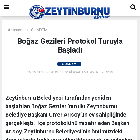
Anasayfa
GÜNDEM
Boğaz Gezileri Protokol Turuyla
Başladı
GÜNDEM
09.09.2021 - 19:39, Güncelleme: 09.09.2021 - 19:39
Zeytinburnu Belediyesi tarafından yeniden
başlatılan Boğaz Gezileri’nin ilki Zeytinburnu
Belediye Başkanı Ömer Arısoy’un ev sahipliğinde
gerçekleşti. İlçe protokolünü misafir eden Başkan
Arısoy, Zeytinburnu Belediyesi’nin önümüzdeki
dönemlerde farklı gezi etkinliklerine de ev sahipliği