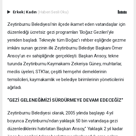
Erkek
|
Kadın
(Haberi Sesli Oku)
Zeytinburnu Belediyesi’nin ilçede ikamet eden vatandaşlar için
düzenlediği ücretsiz gezi programları ‘Boğaz Gezileri’yle
yeniden başladı. Tekneyle tüm Boğaz’ı rehber eşliğinde gezme
imkânı sunan gezinin ilki Zeytinburnu Belediye Başkanı Ömer
Arısoy’un ev sahipliğinde gerçekleşti. Başkan Arısoy, tekne
turunda Zeytinburnu Kaymakamı Zekeriya Güney, muhtarlar,
meclis üyeleri, STK’lar, çeşitli hemşehri derneklerinin
temsilcileri, kaymakamlık ve belediye birimlerinin yöneticilerini
ağırladı.
“GEZİ GELENEĞİMİZİ SÜRDÜRMEYE DEVAM EDECEĞİZ”
Zeytinburnu Belediyesi olarak, 2005 yılında başlayıp 4 yıl
boyunca Zeytinburnu’ndan yaklaşık 50 bin vatandaşa gezi
düzenlediklerini hatırlatan Başkan Arısoy,” Yaklaşık 2 yıl kadar