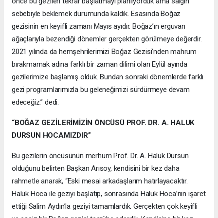
önce bu gezileri tekrar başlatmayı planlıyorduk ama salgın
sebebiyle beklemek durumunda kaldık. Esasında Boğaz
gezisinin en keyifli zamanı Mayıs ayıdır. Boğaz’ın erguvan
ağaçlarıyla bezendiği dönemler gerçekten görülmeye değerdir.
2021 yılında da hemşehrilerimizi Boğaz Gezisi’nden mahrum
bırakmamak adına farklı bir zaman dilimi olan Eylül ayında
gezilerimize başlamış olduk. Bundan sonraki dönemlerde farklı
gezi programlarımızla bu geleneğimizi sürdürmeye devam
edeceğiz.” dedi.
“BOĞAZ GEZİLERİMİZİN ÖNCÜSÜ PROF. DR. A. HALUK
DURSUN HOCAMIZDIR”
Bu gezilerin öncüsünün merhum Prof. Dr. A. Haluk Dursun
olduğunu belirten Başkan Arısoy, kendisini bir kez daha
rahmetle anarak, “Eski mesai arkadaşlarım hatırlayacaktır.
Haluk Hoca ile geziyi başlatıp, sonrasında Haluk Hoca’nın işaret
ettiği Salim Aydın’la geziyi tamamlardık. Gerçekten çok keyifli