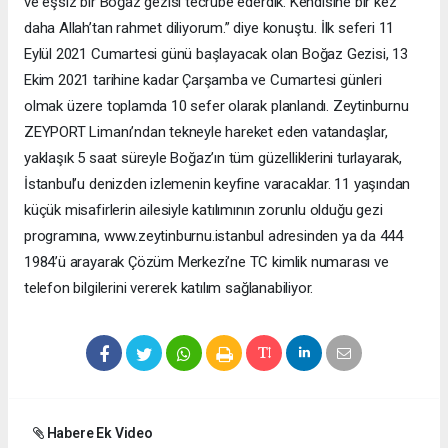
ve eşsiz bir Boğaz gezisi tecrübe ederdik. Kendisine bir kez
daha Allah’tan rahmet diliyorum.” diye konuştu. İlk seferi 11
Eylül 2021 Cumartesi günü başlayacak olan Boğaz Gezisi, 13
Ekim 2021 tarihine kadar Çarşamba ve Cumartesi günleri
olmak üzere toplamda 10 sefer olarak planlandı. Zeytinburnu
ZEYPORT Limanı’ndan tekneyle hareket eden vatandaşlar,
yaklaşık 5 saat süreyle Boğaz’ın tüm güzelliklerini turlayarak,
İstanbul’u denizden izlemenin keyfine varacaklar. 11 yaşından
küçük misafirlerin ailesiyle katılımının zorunlu olduğu gezi
programına, www.zeytinburnu.istanbul adresinden ya da 444
1984’ü arayarak Çözüm Merkezi’ne TC kimlik numarası ve
telefon bilgilerini vererek katılım sağlanabiliyor.
Habere Ek Video