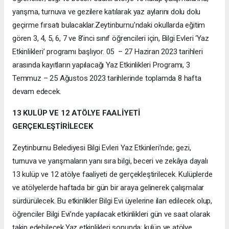
yarışma, turnuva ve gezilere katılarak yaz aylarını dolu dolu
geçirme fırsatı bulacaklar.Zeytinburnu’ndaki okullarda eğitim
gören 3, 4, 5, 6, 7 ve 8’inci sınıf öğrencileri için, Bilgi Evleri ‘Yaz
Etkinlikleri’ programı başlıyor. 05 – 27 Haziran 2023 tarihleri
arasında kayıtların yapılacağı Yaz Etkinlikleri Programı, 3
Temmuz – 25 Ağustos 2023 tarihlerinde toplamda 8 hafta
devam edecek.
13 KULÜP VE 12 ATÖLYE FAALİYETİ
GERÇEKLEŞTİRİLECEK
Zeytinburnu Belediyesi Bilgi Evleri Yaz Etkinleri’nde; gezi,
turnuva ve yarışmaların yanı sıra bilgi, beceri ve zekâya dayalı
13 kulüp ve 12 atölye faaliyeti de gerçekleştirilecek. Kulüplerde
ve atölyelerde haftada bir gün bir araya gelinerek çalışmalar
sürdürülecek. Bu etkinlikler Bilgi Evi üyelerine ilan edilecek olup,
öğrenciler Bilgi Evi’nde yapılacak etkinlikleri gün ve saat olarak
takip edebilecek.Yaz etkinlikleri sonunda; kulüp ve atölye