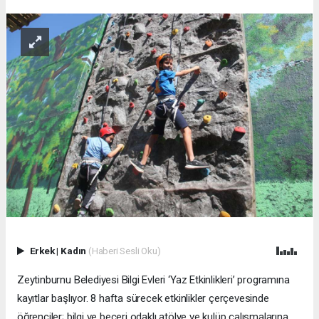
Erkek
|
Kadın
(Haberi Sesli Oku)
Zeytinburnu Belediyesi Bilgi Evleri ‘Yaz Etkinlikleri’ programına
kayıtlar başlıyor. 8 hafta sürecek etkinlikler çerçevesinde
öğrenciler; bilgi ve beceri odaklı atölye ve kulüp çalışmalarına,