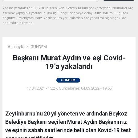
Yorum yazarak Topluluk Kuralları’nı kabul etmiş bulunuyor ve zeytinburnuhaber.org
sitesine yaptığınız yorumunuzla ilgili doğrudan veya dolaylı tüm sorumluluğu tek
başınıza üstleniyorsunuz. Yazılan tüm yorumlardan site yönetimi hiçbir şekilde
sorumlu tutulamaz.
Anasayfa
GÜNDEM
Başkanı Murat Aydın ve eşi Covid-
19’a yakalandı
GÜNDEM
17.04.2021 - 15:27, Güncelleme: 04.09.2022 - 19:55
Zeytinburnu'nu 20 yıl yöneten ve ardından Beykoz
Belediye Başkanı seçilen Murat Aydın Başkanımız
ve eşinin sabah saatlerinde belli olan Kovid-19 test