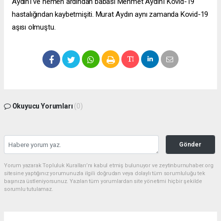
Aydın'ı ve hemen ardından babası Mehmet Aydın'ı Kovid-19
hastalığından kaybetmişiti. Murat Aydın aynı zamanda Kovid-19
aşısı olmuştu.
Okuyucu Yorumları
(0)
Gönder
Yorum yazarak Topluluk Kuralları’nı kabul etmiş bulunuyor ve zeytinburnuhaber.org
sitesine yaptığınız yorumunuzla ilgili doğrudan veya dolaylı tüm sorumluluğu tek
başınıza üstleniyorsunuz. Yazılan tüm yorumlardan site yönetimi hiçbir şekilde
sorumlu tutulamaz.