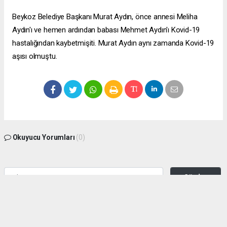
Beykoz Belediye Başkanı Murat Aydın, önce annesi Meliha
Aydın'ı ve hemen ardından babası Mehmet Aydın'ı Kovid-19
hastalığından kaybetmişiti. Murat Aydın aynı zamanda Kovid-19
aşısı olmuştu.
Okuyucu Yorumları
(0)
Gönder
Yorum yazarak Topluluk Kuralları’nı kabul etmiş bulunuyor ve zeytinburnuhaber.org
sitesine yaptığınız yorumunuzla ilgili doğrudan veya dolaylı tüm sorumluluğu tek
başınıza üstleniyorsunuz. Yazılan tüm yorumlardan site yönetimi hiçbir şekilde
sorumlu tutulamaz.