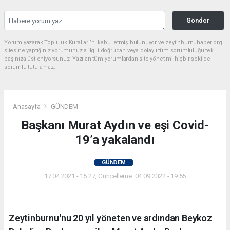
Gönder
Yorum yazarak Topluluk Kuralları’nı kabul etmiş bulunuyor ve zeytinburnuhaber.org
sitesine yaptığınız yorumunuzla ilgili doğrudan veya dolaylı tüm sorumluluğu tek
başınıza üstleniyorsunuz. Yazılan tüm yorumlardan site yönetimi hiçbir şekilde
sorumlu tutulamaz.
Anasayfa
GÜNDEM
Başkanı Murat Aydın ve eşi Covid-
19’a yakalandı
GÜNDEM
17.04.2021 - 15:27, Güncelleme: 04.09.2022 - 19:55
Zeytinburnu'nu 20 yıl yöneten ve ardından Beykoz