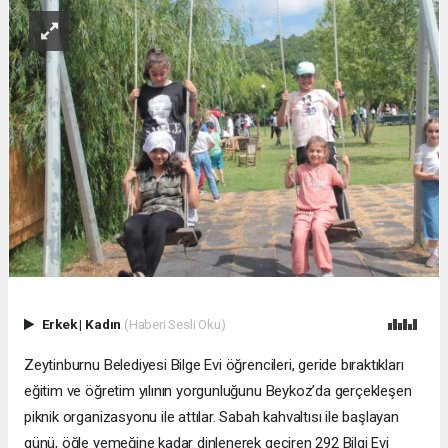
Erkek
|
Kadın
(Haberi Sesli Oku)
Zeytinburnu Belediyesi Bilge Evi öğrencileri, geride bıraktıkları
eğitim ve öğretim yılının yorgunluğunu Beykoz’da gerçekleşen
piknik organizasyonu ile attılar. Sabah kahvaltısı ile başlayan
günü, öğle yemeğine kadar dinlenerek geçiren 292 Bilgi Evi