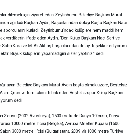
lar dilemek için ziyaret eden Zeytinburnu Belediye Başkanı Murat
da ağırladı.Başkan Aydın, Başarılarından dolayı Başta Başkan Naci
e sporcularını kutladı. Zeytinburnu’ndaki kulüplere hem maddi hem
 verdiklerini ifade eden Aydın, “Ben Kulüp Başkanı Naci Sert ve
r Sabri Kara ve M. Ali Akbaş başarılarından dolayı teşekkür ediyorum.
ir. Büyük kulüplerin yapamadığını sizler yaptınız.” dedi.
ağırlayan Belediye Başkanı Murat Aydın başta olmak üzere, Beştelsiz
 Asım Çetin ve tüm takımı tebrik eden Beştelsizspor Kulüp Başkaın
iyorum dedi.
nları 3’cüsü (2002 Avusturya), 1500 metrede Dünya 10’cusu, Dünya
ararası 10000 metre 1’cisi (Belçika), Avrupa Milletler Kupası (1500
alon 3000 metre 1’cisi (Bulgaristan), 2009 yılı 1000 metre Türkiye