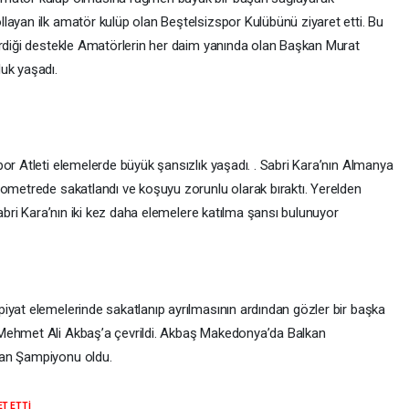
layan ilk amatör kulüp olan Beştelsizspor Kulübünü ziyaret etti. Bu
erdiği destekle Amatörlerin her daim yanında olan Başkan Murat
uk yaşadı.
or Atleti elemelerde büyük şansızlık yaşadı. . Sabri Kara’nın Almanya
lometrede sakatlandı ve koşuyu zorunlu olarak bıraktı. Yerelden
Sabri Kara’nın iki kez daha elemelere katılma şansı bulunuyor
iyat elemelerinde sakatlanıp ayrılmasının ardından gözler bir başka
 Mehmet Ali Akbaş’a çevrildi. Akbaş Makedonya’da Balkan
kan Şampiyonu oldu.
ET ETTİ