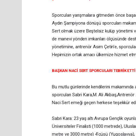
Sporcuları yarışmalara gitmeden önce başarı
Aydın Şampiyona dönüşü sporcuları makamın
Sert olmak üzere Beştelsiz kulüp yönetimi v
de manevi yönden imkanları ölçüsünde destek
yönetimine, antrenör Asım Çetin’e, sporcula
Hepimizin ortak amacı ülkemize hizmet etmekt
BAŞKAN NACİ SERT SPORCULARI TEBRİK ETTİ
Bu mutlu günlerinde kendilerini makamında 
sporcuları Sabri Kara,M. Ali Akbaş,Antrenör
Naci Sert emeği geçen herkese teşekkür ed
Sabri Kara: 23 yaş altı Avrupa Gençlik oyu
Üniversiteler Finalisti (1000 metrede), Ulusl
metre ve 3000 metre) 4’cüsü (Yugoslavya), S