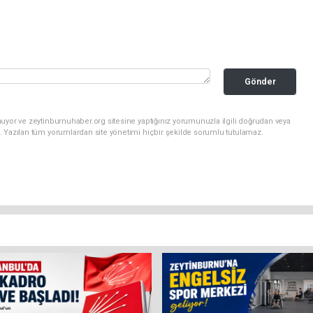
Gönder
uyor ve zeytinburnuhaber.org sitesine yaptığınız yorumunuzla ilgili doğrudan veya
. Yazılan tüm yorumlardan site yönetimi hiçbir şekilde sorumlu tutulamaz.