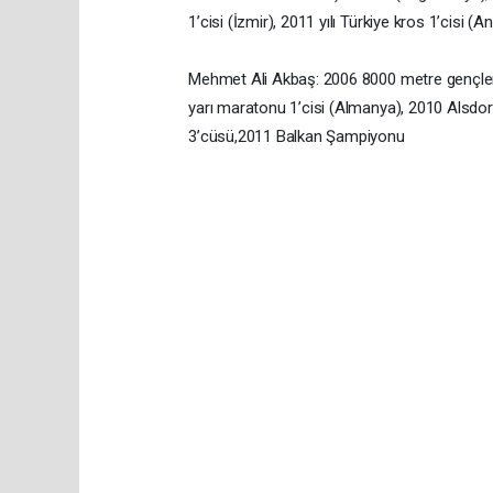
1’cisi (İzmir), 2011 yılı Türkiye kros 1’cisi (A
Mehmet Ali Akbaş: 2006 8000 metre gençler T
yarı maratonu 1’cisi (Almanya), 2010 Alsdor
3’cüsü,2011 Balkan Şampiyonu