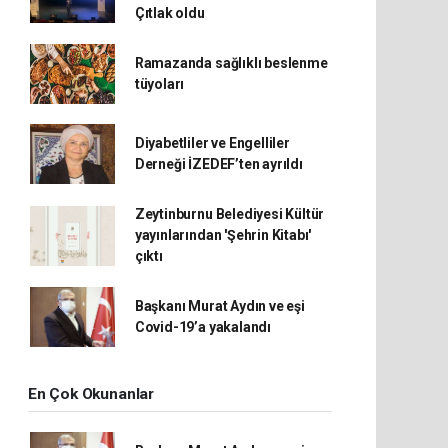
Çıtlak oldu
Ramazanda sağlıklı beslenme
tüyoları
Diyabetliler ve Engelliler
Derneği İZEDEF’ten ayrıldı
Zeytinburnu Belediyesi Kültür
yayınlarından 'Şehrin Kitabı'
çıktı
Başkanı Murat Aydın ve eşi
Covid-19’a yakalandı
En Çok Okunanlar