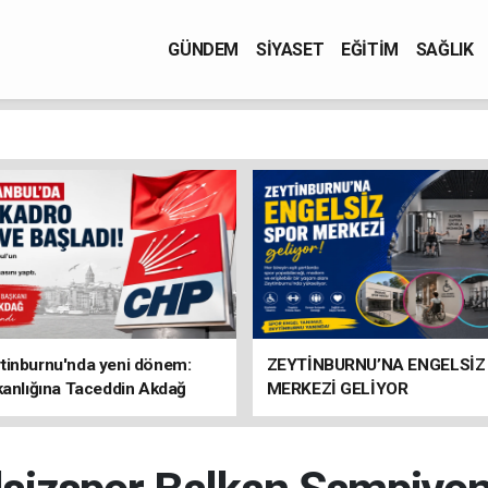
GÜNDEM
SİYASET
EĞİTİM
SAĞLIK
tinburnu'nda yeni dönem:
ZEYTİNBURNU’NA ENGELSİZ
kanlığına Taceddin Akdağ
MERKEZİ GELİYOR