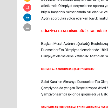
atletizmde Olimpiyat seçmelerine sporcu yol
büyük başarının mimarlarında biri olan ve v
Aydın sporcuları yolcu ederken büyük mutlul
OLİMPİYAT ELEMLERİNDE BÜYÜK TALİHSİZLİK
Başkan Murat Aydın’ın uğurladığı Beştelsizsp
Duesseldorf’ta Olimpiyat elemelerinde 18.Ki
Olimpiyat elemelerine katılan ilk Atlet olan 
MEHMET ALİ AKBAŞ BALKAN ŞAMPİYONU OLDU
Sabri Kara’nın Almanya Duesseldorf’ta Olimp
Şampiyona da yarışan Beştelsizspor Atleti
Şampiyonası’nda ipi önde göğüsledi ve Bal
ŞAMPİYONLAR BU KEZ BAŞKAN AYDIN’I MAKAMINDA ZİYAR