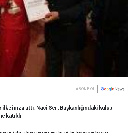
ABONE OL
 ilke imza attı. Naci Sert Başkanlığındaki kulüp
e katıldı
amatör kulüp olmasına rağmen büyük bir başarı sağlayarak