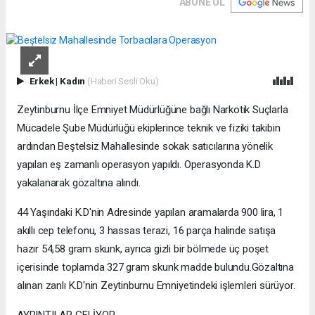
ABONE OL
Erkek
|
Kadın
(Haberi Sesli Oku)
Zeytinburnu İlçe Emniyet Müdürlüğüne bağlı Narkotik Suçlarla
Mücadele Şube Müdürlüğü ekiplerince teknik ve fiziki takibin
ardından Beştelsiz Mahallesinde sokak satıcılarına yönelik
yapılan eş zamanlı operasyon yapıldı. Operasyonda K.D
yakalanarak gözaltına alındı.
44 Yaşındaki K.D'nin Adresinde yapılan aramalarda 900 lira, 1
akıllı cep telefonu, 3 hassas terazi, 16 parça halinde satışa
hazır 54,58 gram skunk, ayrıca gizli bir bölmede üç poşet
içerisinde toplamda 327 gram skunk madde bulundu.Gözaltına
alınan zanlı K.D'nin Zeytinburnu Emniyetindeki işlemleri sürüyor.
AYRINTILAR GELİYOR...