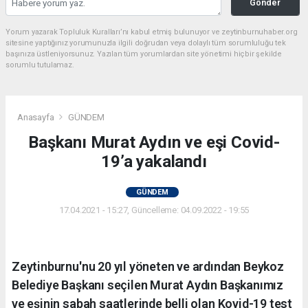
Gönder
Yorum yazarak Topluluk Kuralları’nı kabul etmiş bulunuyor ve zeytinburnuhaber.org
sitesine yaptığınız yorumunuzla ilgili doğrudan veya dolaylı tüm sorumluluğu tek
başınıza üstleniyorsunuz. Yazılan tüm yorumlardan site yönetimi hiçbir şekilde
sorumlu tutulamaz.
Anasayfa
GÜNDEM
Başkanı Murat Aydın ve eşi Covid-
19’a yakalandı
GÜNDEM
17.04.2021 - 15:27, Güncelleme: 04.09.2022 - 19:55
Zeytinburnu'nu 20 yıl yöneten ve ardından Beykoz
Belediye Başkanı seçilen Murat Aydın Başkanımız
ve eşinin sabah saatlerinde belli olan Kovid-19 test