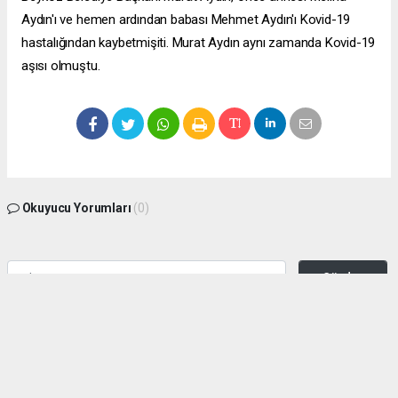
Aydın'ı ve hemen ardından babası Mehmet Aydın'ı Kovid-19
hastalığından kaybetmişiti. Murat Aydın aynı zamanda Kovid-19
aşısı olmuştu.
Okuyucu Yorumları
(0)
Gönder
Yorum yazarak Topluluk Kuralları’nı kabul etmiş bulunuyor ve zeytinburnuhaber.org
sitesine yaptığınız yorumunuzla ilgili doğrudan veya dolaylı tüm sorumluluğu tek
başınıza üstleniyorsunuz. Yazılan tüm yorumlardan site yönetimi hiçbir şekilde
sorumlu tutulamaz.