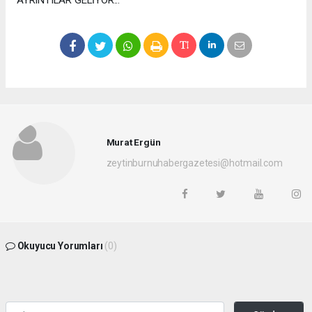
Murat Ergün
zeytinburnuhabergazetesi@hotmail.com
Okuyucu Yorumları
(0)