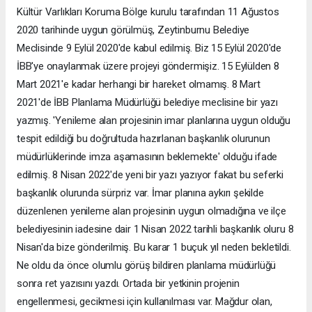
Kültür Varlıkları Koruma Bölge kurulu tarafından 11 Ağustos
2020 tarihinde uygun görülmüş, Zeytinburnu Belediye
Meclisinde 9 Eylül 2020'de kabul edilmiş. Biz 15 Eylül 2020'de
İBB'ye onaylanmak üzere projeyi göndermişiz. 15 Eylülden 8
Mart 2021'e kadar herhangi bir hareket olmamış. 8 Mart
2021'de İBB Planlama Müdürlüğü belediye meclisine bir yazı
yazmış. 'Yenileme alan projesinin imar planlarına uygun olduğu
tespit edildiği bu doğrultuda hazırlanan başkanlık olurunun
müdürlüklerinde imza aşamasının beklemekte' olduğu ifade
edilmiş. 8 Nisan 2022'de yeni bir yazı yazıyor fakat bu seferki
başkanlık olurunda sürpriz var. İmar planına aykırı şekilde
düzenlenen yenileme alan projesinin uygun olmadığına ve ilçe
belediyesinin iadesine dair 1 Nisan 2022 tarihli başkanlık oluru 8
Nisan'da bize gönderilmiş. Bu karar 1 buçuk yıl neden bekletildi.
Ne oldu da önce olumlu görüş bildiren planlama müdürlüğü
sonra ret yazısını yazdı. Ortada bir yetkinin projenin
engellenmesi, gecikmesi için kullanılması var. Mağdur olan,