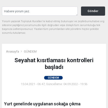
Gönder
Yorum yazarak Topluluk Kuralları’nı kabul etmiş bulunuyor ve zeytinburnuhaber.org
sitesine yaptığınız yorumunuzla ilgili doğrudan veya dolaylı tüm sorumluluğu tek
başınıza üstleniyorsunuz. Yazılan tüm yorumlardan site yönetimi hiçbir şekilde
sorumlu tutulamaz.
Anasayfa
GÜNDEM
Seyahat kısıtlaması kontrolleri
başladı
GÜNDEM
15.04.2021 - 06:47, Güncelleme: 04.09.2022 - 19:56
Yurt genelinde uygulanan sokağa çıkma