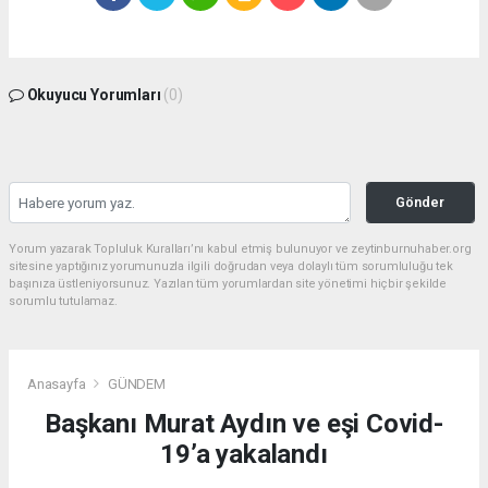
Okuyucu Yorumları
(0)
Gönder
Yorum yazarak Topluluk Kuralları’nı kabul etmiş bulunuyor ve zeytinburnuhaber.org
sitesine yaptığınız yorumunuzla ilgili doğrudan veya dolaylı tüm sorumluluğu tek
başınıza üstleniyorsunuz. Yazılan tüm yorumlardan site yönetimi hiçbir şekilde
sorumlu tutulamaz.
Anasayfa
GÜNDEM
Başkanı Murat Aydın ve eşi Covid-
19’a yakalandı