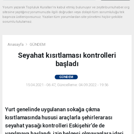
Yorum yazarak Topluluk Kuralları’nı kabul etmiş bulunuyor ve zeytinburnuhaber.org
sitesine yaptığınız yorumunuzla ilgili doğrudan veya dolaylı tüm sorumluluğu tek
başınıza üstleniyorsunuz. Yazılan tüm yorumlardan site yönetimi hiçbir şekilde
sorumlu tutulamaz.
Anasayfa
GÜNDEM
Seyahat kısıtlaması kontrolleri
başladı
GÜNDEM
15.04.2021 - 06:47, Güncelleme: 04.09.2022 - 19:56
Yurt genelinde uygulanan sokağa çıkma
kısıtlamasında hususi araçlarla şehirlerarası
seyahat yasağı kontrolleri Eskişehir’de de
yapılmaya başlandı, izin belgesi olmayanlara idari