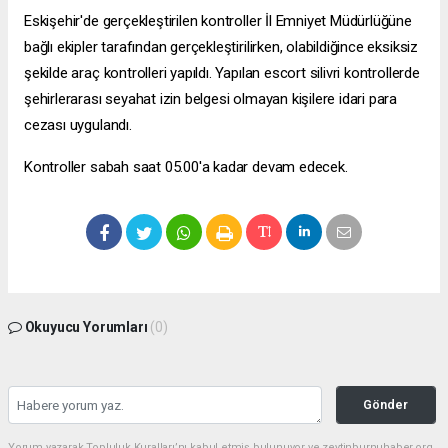
Eskişehir'de gerçekleştirilen kontroller İl Emniyet Müdürlüğüne
bağlı ekipler tarafından gerçekleştirilirken, olabildiğince eksiksiz
şekilde araç kontrolleri yapıldı. Yapılan
escort silivri
kontrollerde
şehirlerarası seyahat izin belgesi olmayan kişilere idari para
cezası uygulandı.
Kontroller sabah saat 05.00'a kadar devam edecek.
Okuyucu Yorumları
(0)
Gönder
Yorum yazarak Topluluk Kuralları’nı kabul etmiş bulunuyor ve zeytinburnuhaber.org