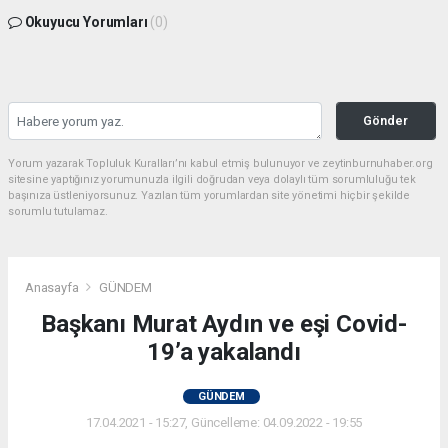
Okuyucu Yorumları
(0)
Gönder
Yorum yazarak Topluluk Kuralları’nı kabul etmiş bulunuyor ve zeytinburnuhaber.org
sitesine yaptığınız yorumunuzla ilgili doğrudan veya dolaylı tüm sorumluluğu tek
başınıza üstleniyorsunuz. Yazılan tüm yorumlardan site yönetimi hiçbir şekilde
sorumlu tutulamaz.
Anasayfa
GÜNDEM
Başkanı Murat Aydın ve eşi Covid-
19’a yakalandı
GÜNDEM
17.04.2021 - 15:27, Güncelleme: 04.09.2022 - 19:55