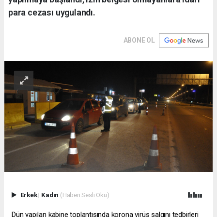
para cezası uygulandı.
ABONE OL
Erkek
|
Kadın
(Haberi Sesli Oku)
Dün yapılan kabine toplantısında korona virüs salgını tedbirleri