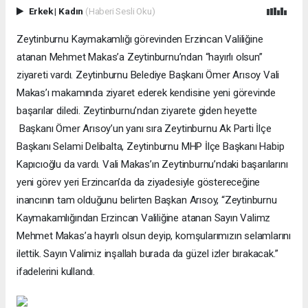
Erkek
|
Kadın
(Haberi Sesli Oku)
Zeytinburnu Kaymakamlığı görevinden Erzincan Valiliğine
atanan Mehmet Makas’a Zeytinburnu’ndan “hayırlı olsun”
ziyareti vardı. Zeytinburnu Belediye Başkanı Ömer Arısoy Vali
Makas’ı makamında ziyaret ederek kendisine yeni görevinde
başarılar diledi. Zeytinburnu’ndan ziyarete giden heyette
Başkanı Ömer Arısoy’un yanı sıra Zeytinburnu Ak Parti İlçe
Başkanı Selami Delibalta, Zeytinburnu MHP İlçe Başkanı Habip
Kapıcıoğlu da vardı. Vali Makas’ın Zeytinburnu’ndaki başarılarını
yeni görev yeri Erzincan’da da ziyadesiyle göstereceğine
inancının tam olduğunu belirten Başkan Arısoy, “Zeytinburnu
Kaymakamlığından Erzincan Valiliğine atanan Sayın Valimz
Mehmet Makas’a hayırlı olsun deyip, komşularımızın selamlarını
ilettik. Sayın Valimiz inşallah burada da güzel izler bırakacak.”
ifadelerini kullandı.