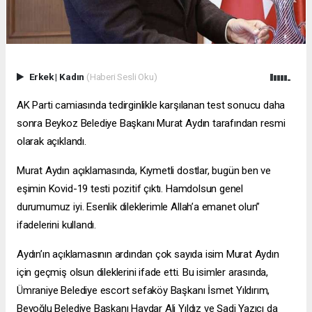
Erkek
|
Kadın
(Haberi Sesli Oku)
AK Parti camiasında tedirginlikle karşılanan test sonucu daha
sonra Beykoz Belediye Başkanı Murat Aydın tarafından resmi
olarak açıklandı.
Murat Aydın açıklamasında, Kıymetli dostlar, bugün ben ve
eşimin Kovid-19 testi pozitif çıktı. Hamdolsun genel
durumumuz iyi. Esenlik dileklerimle Allah’a emanet olun”
ifadelerini kullandı.
Aydın’ın açıklamasının ardından çok sayıda isim Murat Aydın
için geçmiş olsun dileklerini ifade etti. Bu isimler arasında,
Ümraniye Belediye
escort sefaköy
Başkanı İsmet Yıldırım,
Beyoğlu Belediye Başkanı Haydar Ali Yıldız ve Şadi Yazıcı da