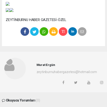
ZEYTİNBURNU HABER GAZETESİ-ÖZEL
Murat Ergün
zeytinburnuhabergazetesi@hotmail.com
Okuyucu Yorumları
(0)