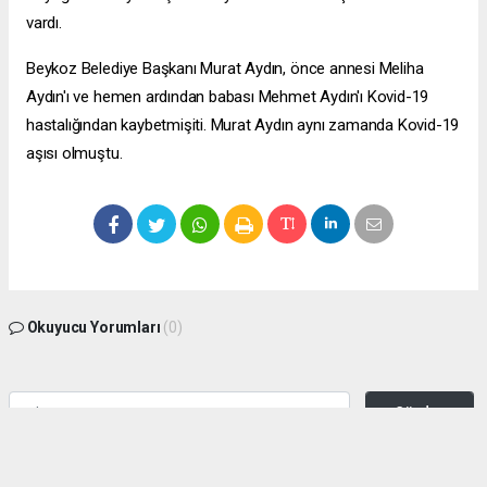
vardı.
Beykoz Belediye Başkanı Murat Aydın, önce annesi Meliha
Aydın'ı ve hemen ardından babası Mehmet Aydın'ı Kovid-19
hastalığından kaybetmişiti. Murat Aydın aynı zamanda Kovid-19
aşısı olmuştu.
Okuyucu Yorumları
(0)
Gönder
Yorum yazarak Topluluk Kuralları’nı kabul etmiş bulunuyor ve zeytinburnuhaber.org
sitesine yaptığınız yorumunuzla ilgili doğrudan veya dolaylı tüm sorumluluğu tek