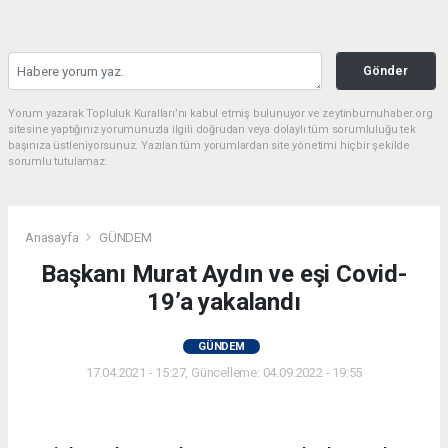
Gönder
Yorum yazarak Topluluk Kuralları’nı kabul etmiş bulunuyor ve zeytinburnuhaber.org
sitesine yaptığınız yorumunuzla ilgili doğrudan veya dolaylı tüm sorumluluğu tek
başınıza üstleniyorsunuz. Yazılan tüm yorumlardan site yönetimi hiçbir şekilde
sorumlu tutulamaz.
Anasayfa
GÜNDEM
Başkanı Murat Aydın ve eşi Covid-
19’a yakalandı
GÜNDEM
17.04.2021 - 15:27, Güncelleme: 04.09.2022 - 19:55