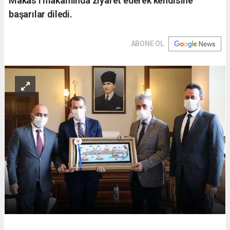
Makas’ı makamında ziyaret ederek kendisine
başarılar diledi.
ABONE OL