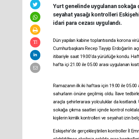
Yurt genelinde uygulanan sokağa ç
seyahat yasağı kontrolleri Eskişeh
idari para cezası uygulandı.
Dün yapılan kabine toplantısında korona vir
Cumhurbaşkanı Recep Tayyip Erdoğan'ın açık
itibariyle saat 19.00'da yürürlüğe kondu. 
hafta içi 21.00 ile 05.00 arası uygulanan kısıt
Ramazanın ilk iki haftası için 19.00 ile 05.0
sahurların önüne geçilmiş oldu. İlave tedbirl
araçla şehirlerarası yolculuklar da kısıtlandı
sokağa çıkma saatleri içinde kontrol noktal
kişilerin kimlik kontrolleri ve seyahat izin bel
Eskişehir'de gerçekleştirilen kontroller İl Em
olabildiğince eksiksiz şekilde araç kontrolleri