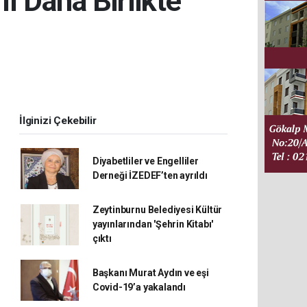
ıl Daha Birlikte
İlginizi Çekebilir
Diyabetliler ve Engelliler
Derneği İZEDEF’ten ayrıldı
Zeytinburnu Belediyesi Kültür
yayınlarından 'Şehrin Kitabı'
çıktı
Başkanı Murat Aydın ve eşi
Covid-19’a yakalandı