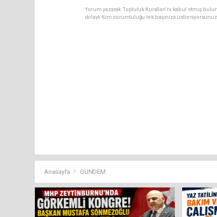
Yorum yazarak Topluluk Kuralları’nı kabul etmiş bulun
dolaylı tüm sorumluluğu tek başınıza üstleniyorsunuz
Anasayfa
GÜNDEM