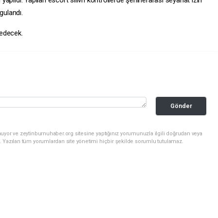
gulandı.
 edecek.
Gönder
uyor ve zeytinburnuhaber.org sitesine yaptığınız yorumunuzla ilgili doğrudan veya
. Yazılan tüm yorumlardan site yönetimi hiçbir şekilde sorumlu tutulamaz.