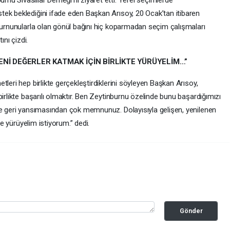
u Sivaslılar Derneği’ni ziyaret etti. Yerel seçimlerde
ek beklediğini ifade eden Başkan Arısoy, 20 Ocak’tan itibaren
nburnunularla olan gönül bağını hiç koparmadan seçim çalışmaları
ını çizdi.
Nİ DEĞERLER KATMAK İÇİN BİRLİKTE YÜRÜYELİM…”
leri hep birlikte gerçekleştirdiklerini söyleyen Başkan Arısoy,
irlikte başarılı olmaktır. Ben Zeytinburnu özelinde bunu başardığımızı
ze geri yansımasından çok memnunuz. Dolayısıyla gelişen, yenilenen
te yürüyelim istiyorum.” dedi.
Gönder