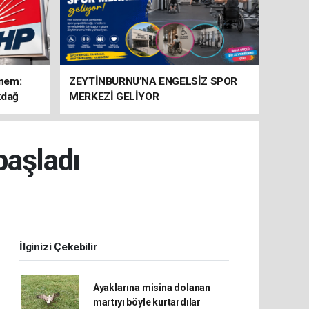
önem:
ZEYTİNBURNU’NA ENGELSİZ SPOR
kdağ
MERKEZİ GELİYOR
başladı
İlginizi Çekebilir
Ayaklarına misina dolanan
martıyı böyle kurtardılar