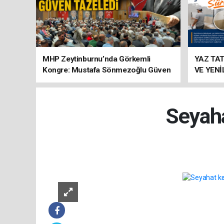
MHP Zeytinburnu’nda Görkemli
YAZ TA
Kongre: Mustafa Sönmezoğlu Güven
VE YEN
Tazeledi
SÜRÜYO
Seyaha