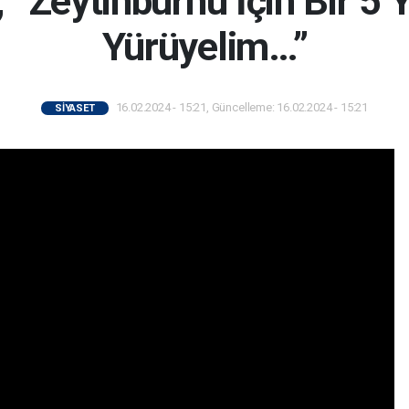
“Zeytinburnu İçin Bir 5 Y
Yürüyelim…”
16.02.2024 - 15:21, Güncelleme: 16.02.2024 - 15:21
SİYASET