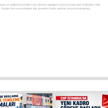
uyor ve zeytinburnuhaber.org sitesine yaptığınız yorumunuzla ilgili doğrudan veya
. Yazılan tüm yorumlardan site yönetimi hiçbir şekilde sorumlu tutulamaz.