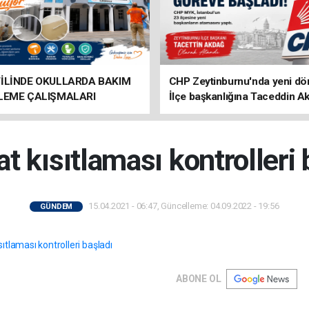
TİLİNDE OKULLARDA BAKIM
CHP Zeytinburnu'nda yeni d
İLEME ÇALIŞMALARI
İlçe başkanlığına Taceddin A
R
atandı
t kısıtlaması kontrolleri 
15.04.2021 - 06:47, Güncelleme: 04.09.2022 - 19:56
GÜNDEM
ABONE OL