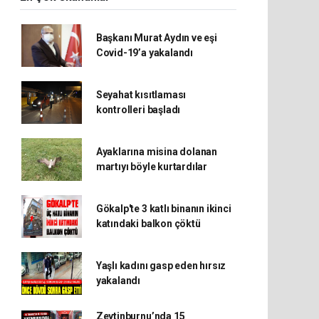
Başkanı Murat Aydın ve eşi
Covid-19’a yakalandı
Seyahat kısıtlaması
kontrolleri başladı
Ayaklarına misina dolanan
martıyı böyle kurtardılar
Gökalp'te 3 katlı binanın ikinci
katındaki balkon çöktü
Yaşlı kadını gasp eden hırsız
yakalandı
Zeytinburnu’nda 15