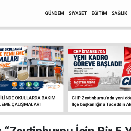
GÜNDEM
SİYASET
EĞİTİM
SAĞLIK
TİLİNDE OKULLARDA BAKIM
CHP Zeytinburnu'nda yeni d
İLEME ÇALIŞMALARI
İlçe başkanlığına Taceddin A
R
atandı