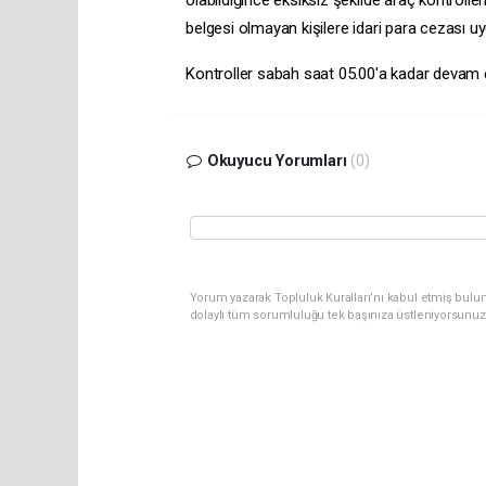
belgesi olmayan kişilere idari para cezası uy
Kontroller sabah saat 05.00'a kadar devam
Okuyucu Yorumları
(0)
Yorum yazarak Topluluk Kuralları’nı kabul etmiş bulun
dolaylı tüm sorumluluğu tek başınıza üstleniyorsunuz