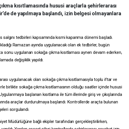
ıkma kısıtlamasında hususi araçlarla şehirlerarası
ir’de de yapılmaya başlandı, izin belgesi olmayanlara
üs salgını tedbirleri kapsamında kısmi kapanma dönemi başladı.
ladığı Ramazan ayında uygulanacak olan ek tedbirler, bugün
Hafta sonu uygulanan sokağa çıkma kısıtlaması aynen devam ederken,
lamada değişiklik yapıldı.
0 arası uygulanacak olan sokağa çıkma kısıtlamasıyla toplu iftar ve
erle birlikte sokağa çıkma kısıtlamasının olduğu saatler içinde hususi
. Uygulanmaya başlanan kısıtlama ile tüm illerinde giriş ve çıkışlarında
arında araçlar durdurulmaya başlandı. Kontrollerde araçta bulunan
geleri sorgulandı.
niyet Müdürlüğüne bağlı ekipler tarafından gerçekleştirilirken,
 yapıldı. Yapılan
escort silivri
kontrollerde şehirlerarası seyahat izin