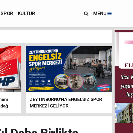
SPOR
KÜLTÜR
MENÜ
önem:
ZEYTİNBURNU’NA ENGELSİZ SPOR
kdağ
MERKEZİ GELİYOR