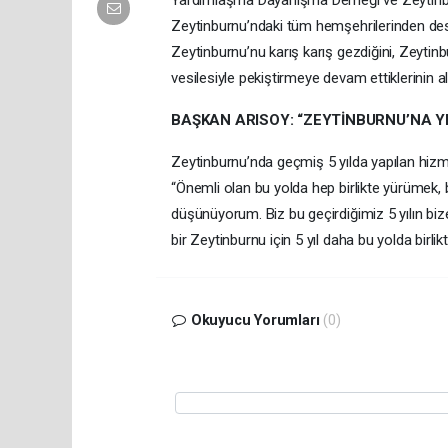
Yardımlaşma Dayanışma Derneği ve Zeytinburn
Zeytinburnu’ndaki tüm hemşehrilerinden dest
Zeytinburnu’nu karış karış gezdiğini, Zeyti
vesilesiyle pekiştirmeye devam ettiklerinin alt
BAŞKAN ARISOY: “ZEYTİNBURNU’NA YE
Zeytinburnu’nda geçmiş 5 yılda yapılan hizmet
“Önemli olan bu yolda hep birlikte yürümek, b
düşünüyorum. Biz bu geçirdiğimiz 5 yılın bi
bir Zeytinburnu için 5 yıl daha bu yolda birlik
Okuyucu Yorumları
(0)