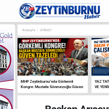
Anasayfa
SİYASET
MHP Zeytinburnu’nda Görkemli
YAZ TA
Kongre: Mustafa Sönmezoğlu Güven
VE YEN
Tazeledi
SÜRÜYO