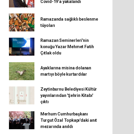
Covid-19’a yakalandı
Ramazanda sağlıklı beslenme
tüyoları
Ramazan Seminerleri'nin
konuğu Yazar Mehmet Fatih
Çıtlak oldu
Ayaklarına misina dolanan
martıyı böyle kurtardılar
Zeytinburnu Belediyesi Kültür
yayınlarından 'Şehrin Kitabı'
çıktı
Merhum Cumhurbaşkanı
Turgut Özal Topkapı'daki anıt
mezarında anıldı