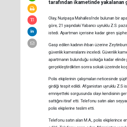
tarafından ikametinde yakalanan g
Olay, Nuripaşa Mahallesi’nde bulunan bir apa
göre, 21 yaşındaki Yabancı uyruklu Z.S. pazar
istedi. Apartman içerisine kadar giren şüphel
Gasp edilen kadının ihbarı üzerine Zeytinbur
güvenlik kameralarını inceledi. Güvenlik kame
apartmanın bulunduğu sokağa kadar elinde poş
gerçekleştirdikten sonra sokak üzerinde koş
Polis ekiplerinin çalışmaları neticesinde şü
girdiği tespit edildi. Afganistan uyruklu Z.S i
emniyetteki sorgusunda olayı kendisinin gerçe
sattığını itiraf etti. Telefonu satın alan se
polis ekiplerine teslim etti.
Telefonu satın alan M.A., polis ekiplerince