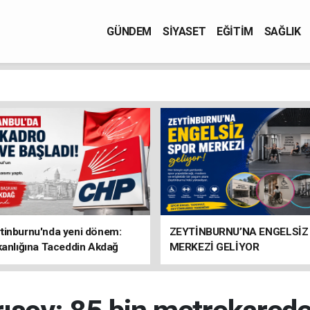
GÜNDEM
SİYASET
EĞİTİM
SAĞLIK
tinburnu'nda yeni dönem:
ZEYTİNBURNU’NA ENGELSİZ
kanlığına Taceddin Akdağ
MERKEZİ GELİYOR