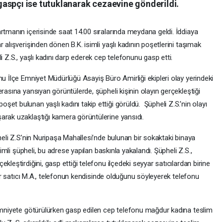
aspçı ise tutuklanarak cezaevine gönderildi.
rtmanın içerisinde saat 14.00 sıralarında meydana geldi. İddiaya
 alışverişinden dönen B.K. isimli yaşlı kadının poşetlerini taşımak
i Z.S., yaşlı kadını darp ederek cep telefonunu gasp etti.
nu İlçe Emniyet Müdürlüğü Asayiş Büro Amirliği ekipleri olay yerindeki
rasına yansıyan görüntülerde, şüpheli kişinin olayın gerçekleştiği
et bulunan yaşlı kadını takip ettiği görüldü. Şüpheli Z.S.’nin olayı
arak uzaklaştığı kamera görüntülerine yansıdı.
pheli Z.S’nin Nuripaşa Mahallesi’nde bulunan bir sokaktaki binaya
simli şüpheli, bu adrese yapılan baskınla yakalandı. Şüpheli Z.S.,
kleştirdiğini, gasp ettiği telefonu ilçedeki seyyar satıcılardan birine
yyar satıcı M.A., telefonun kendisinde olduğunu söyleyerek telefonu
 emniyete götürülürken gasp edilen cep telefonu mağdur kadına teslim