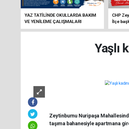
YAZ TATİLİNDE OKULLARDA BAKIM
CHP Zey
VE YENİLEME ÇALIŞMALARI
İlçe baş
SÜRÜYOR
atandı
Yaşlı 
Zeytinburnu Nuripaşa Mahallesinde
taşıma bahanesiyle apartmana giren