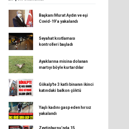
Başkanı Murat Aydın ve eşi
Covid-19’a yakalandı
Seyahat kısıtlaması
kontrolleri başladı
Ayaklarına misina dolanan
martıyı böyle kurtardılar
Gökalp'te 3 katlı binanın ikinci
katındaki balkon çöktü
Yaşlı kadını gasp eden hırsız
yakalandı
Zeytinburnu’nda 15