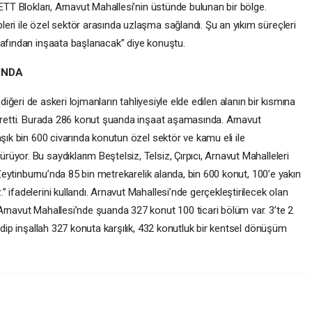
İETT Blokları, Arnavut Mahallesi’nin üstünde bulunan bir bölge.
eri ile özel sektör arasında uzlaşma sağlandı. Şu an yıkım süreçleri
rafından inşaata başlanacak” diye konuştu.
INDA
Bir diğeri de askeri lojmanların tahliyesiyle elde edilen alanın bir kısmına
 üretti. Burada 286 konut şuanda inşaat aşamasında. Arnavut
aşık bin 600 civarında konutun özel sektör ve kamu eli ile
yor. Bu saydıklarım Beştelsiz, Telsiz, Çırpıcı, Arnavut Mahalleleri
e Zeytinburnu’nda 85 bin metrekarelik alanda, bin 600 konut, 100’e yakın
 ifadelerini kullandı. Arnavut Mahallesi’nde gerçekleştirilecek olan
Arnavut Mahallesi’nde şuanda 327 konut 100 ticari bölüm var. 3’te 2
edip inşallah 327 konuta karşılık, 432 konutluk bir kentsel dönüşüm