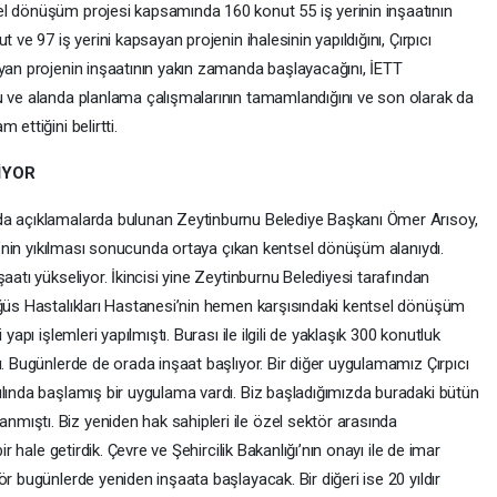
el dönüşüm projesi kapsamında 160 konut 55 iş yerinin inşaatının
 ve 97 iş yerini kapsayan projenin ihalesinin yapıldığını, Çırpıcı
ayan projenin inşaatının yakın zamanda başlayacağını, İETT
u ve alanda planlama çalışmalarının tamamlandığını ve son olarak da
ettiğini belirtti.
İYOR
da açıklamalarda bulunan Zeytinburnu Belediye Başkanı Ömer Arısoy,
si’nin yıkılması sonucunda ortaya çıkan kentsel dönüşüm alanıydı.
aatı yükseliyor. İkincisi yine Zeytinburnu Belediyesi tarafından
öğüs Hastalıkları Hastanesi’nin hemen karşısındaki kentsel dönüşüm
yapı işlemleri yapılmıştı. Burası ile ilgili de yaklaşık 300 konutluk
ı. Bugünlerde de orada inşaat başlıyor. Bir diğer uygulamamız Çırpıcı
ılında başlamış bir uygulama vardı. Biz başladığımızda buradaki bütün
ıştı. Biz yeniden hak sahipleri ile özel sektör arasında
ir hale getirdik. Çevre ve Şehircilik Bakanlığı’nın onayı ile de imar
r bugünlerde yeniden inşaata başlayacak. Bir diğeri ise 20 yıldır