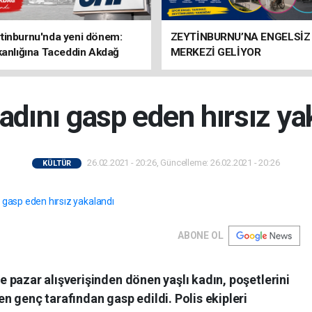
tinburnu'nda yeni dönem:
ZEYTİNBURNU’NA ENGELSİZ
kanlığına Taceddin Akdağ
MERKEZİ GELİYOR
kadını gasp eden hırsız ya
26.02.2021 - 20:26, Güncelleme: 26.02.2021 - 20:26
KÜLTÜR
ABONE OL
 pazar alışverişinden dönen yaşlı kadın, poşetlerini
 genç tarafından gasp edildi. Polis ekipleri