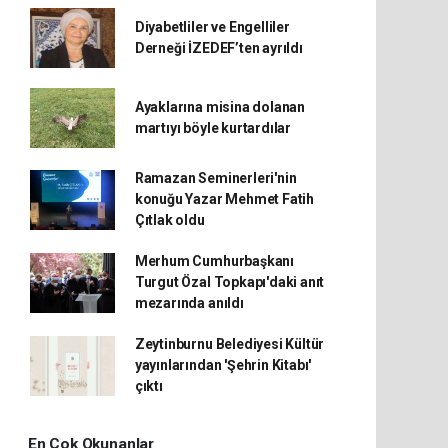
Diyabetliler ve Engelliler
Derneği İZEDEF’ten ayrıldı
Ayaklarına misina dolanan
martıyı böyle kurtardılar
Ramazan Seminerleri'nin
konuğu Yazar Mehmet Fatih
Çıtlak oldu
Merhum Cumhurbaşkanı
Turgut Özal Topkapı'daki anıt
mezarında anıldı
Zeytinburnu Belediyesi Kültür
yayınlarından 'Şehrin Kitabı'
çıktı
En Çok Okunanlar