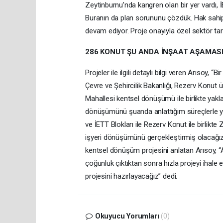
Zeytinburnu’nda kangren olan bir yer vardı, 
Buranın da plan sorununu çözdük. Hak sahipl
devam ediyor. Proje onayıyla özel sektör ta
286 KONUT ŞU ANDA İNŞAAT AŞAMAS
Projeler ile ilgili detaylı bilgi veren Arısoy, “
Çevre ve Şehircilik Bakanlığı, Rezerv Konut
Mahallesi kentsel dönüşümü ile birlikte yakl
dönüşümünü şuanda anlattığım süreçlerle yürü
ve İETT Blokları ile Rezerv Konut ile birlikt
işyeri dönüşümünü gerçekleştirmiş olacağız.”
kentsel dönüşüm projesini anlatan Arısoy, “
çoğunluk çıktıktan sonra hızla projeyi ihale 
projesini hazırlayacağız” dedi.
Okuyucu Yorumları
(0)