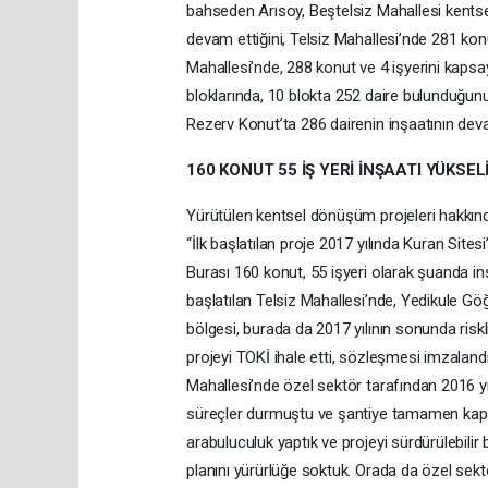
bahseden Arısoy, Beştelsiz Mahallesi kents
devam ettiğini, Telsiz Mahallesi’nde 281 konut
Mahallesi’nde, 288 konut ve 4 işyerini kaps
bloklarında, 10 blokta 252 daire bulunduğun
Rezerv Konut’ta 286 dairenin inşaatının devam 
160 KONUT 55 İŞ YERİ İNŞAATI YÜKSEL
Yürütülen kentsel dönüşüm projeleri hakkın
“İlk başlatılan proje 2017 yılında Kuran Site
Burası 160 konut, 55 işyeri olarak şuanda inş
başlatılan Telsiz Mahallesi’nde, Yedikule G
bölgesi, burada da 2017 yılının sonunda riskli 
projeyi TOKİ ihale etti, sözleşmesi imzaland
Mahallesi’nde özel sektör tarafından 2016 y
süreçler durmuştu ve şantiye tamamen kapanm
arabuluculuk yaptık ve projeyi sürdürülebilir b
planını yürürlüğe soktuk. Orada da özel sektö