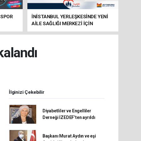
 SPOR
İNİSTANBUL YERLEŞKESİNDE YENİ
AİLE SAĞLIĞI MERKEZİ İÇİN
HAZIRLIKLAR SÜRÜYOR
kalandı
İlginizi Çekebilir
Diyabetliler ve Engelliler
Derneği İZEDEF’ten ayrıldı
Başkanı Murat Aydın ve eşi