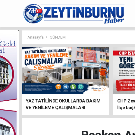
Anasayfa
GÜNDEM
YAZ TATİLİNDE OKULLARDA BAKIM
CHP Zey
VE YENİLEME ÇALIŞMALARI
İlçe baş
SÜRÜYOR
atandı