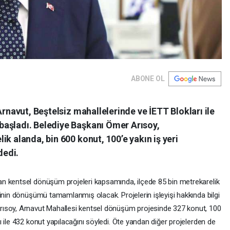
ABONE OL
Arnavut, Beştelsiz mahallelerinde ve İETT Blokları ile
başladı. Belediye Başkanı Ömer Arısoy,
k alanda, bin 600 konut, 100’e yakın iş yeri
dedi.
n kentsel dönüşüm projeleri kapsamında, ilçede 85 bin metrekarelik
inin dönüşümü tamamlanmış olacak. Projelerin işleyişi hakkında bilgi
rısoy, Arnavut Mahallesi kentsel dönüşüm projesinde 327 konut, 100
 ile 432 konut yapılacağını söyledi. Öte yandan diğer projelerden de