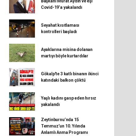
Başkanı Murat Aydın ve eşi
Covid-19’a yakalandı
Seyahat kısıtlaması
kontrolleri başladı
Ayaklarına misina dolanan
martıyı böyle kurtardılar
Gökalp'te 3 katlı binanın ikinci
katındaki balkon çöktü
Yaşlı kadını gasp eden hırsız
yakalandı
Zeytinburnu’nda 15
Temmuz’un 10. Yılında
Anlamlı Anma Programı