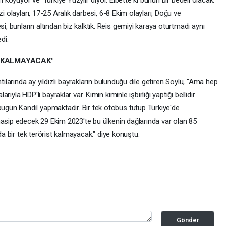
n koyuyor ve 'Türkiye Yüzyılı' diyor. Elbette ki bunun bir bedeli olacak.
i olayları, 17-25 Aralık darbesi, 6-8 Ekim olayları, Doğu ve
 bunların altından biz kalktık. Reis gemiyi karaya oturtmadı aynı
edi.
T KALMAYACAK"
tılarında ay yıldızlı bayrakların bulunduğu dile getiren Soylu, "Ama hep
yla HDP'li bayraklar var. Kimin kiminle işbirliği yaptığı bellidir.
ün Kandil yapmaktadır. Bir tek otobüs tutup Türkiye'de
nasip edecek 29 Ekim 2023'te bu ülkenin dağlarında var olan 85
da bir tek terörist kalmayacak." diye konuştu.
Gönder