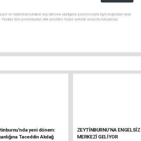
uyor ve zeytinburnuhaber.org sitesine yaptığınız yorumunuzla ilgili doğrudan veya
. Yazılan tüm yorumlardan site yönetimi hiçbir şekilde sorumlu tutulamaz.
tinburnu'nda yeni dönem:
ZEYTİNBURNU’NA ENGELSİZ
kanlığına Taceddin Akdağ
MERKEZİ GELİYOR