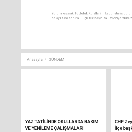
Yorum yazarak Topluluk Kuralları’nı kabul etmiş bulun
dolaylı tüm sorumluluğu tek başınıza üstleniyorsunuz
Anasayfa
GÜNDEM
YAZ TATİLİNDE OKULLARDA BAKIM
CHP Zey
VE YENİLEME ÇALIŞMALARI
İlçe baş