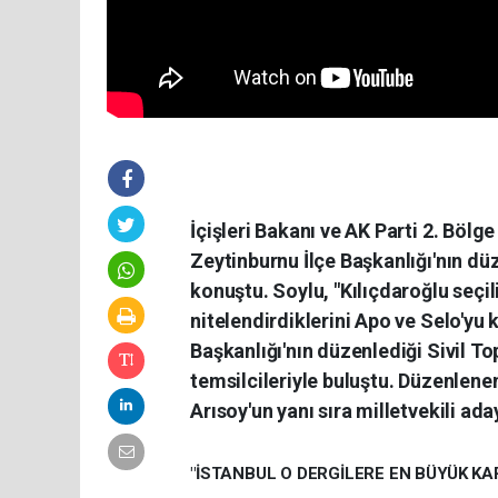
İçişleri Bakanı ve AK Parti 2. Bölg
Zeytinburnu İlçe Başkanlığı'nın dü
konuştu. Soylu, "Kılıçdaroğlu seçil
nitelendirdiklerini Apo ve Selo'yu 
Başkanlığı'nın düzenlediği Sivil To
temsilcileriyle buluştu. Düzenle
Arısoy'un yanı sıra milletvekili aday
"İSTANBUL O DERGİLERE EN BÜYÜK KAP