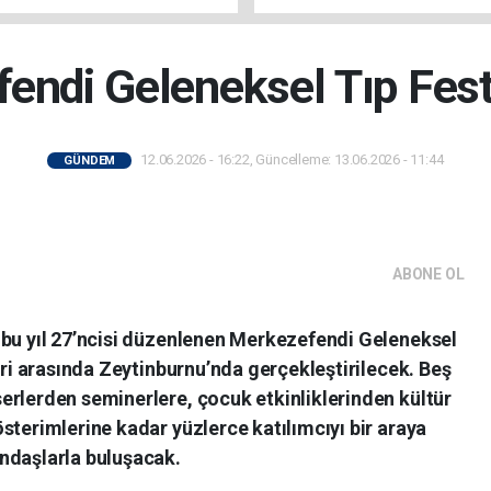
endi Geleneksel Tıp Festi
12.06.2026 - 16:22, Güncelleme: 13.06.2026 - 11:44
GÜNDEM
ABONE OL
 bu yıl 27’ncisi düzenlenen Merkezefendi Geleneksel
eri arasında Zeytinburnu’nda gerçekleştirilecek. Beş
erlerden seminerlere, çocuk etkinliklerinden kültür
sterimlerine kadar yüzlerce katılımcıyı bir araya
ndaşlarla buluşacak.