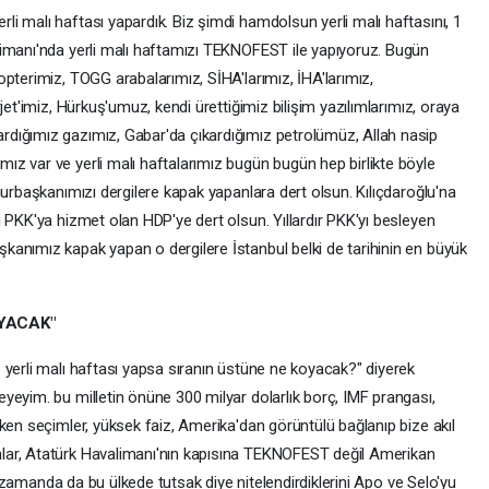
i malı haftası yapardık. Biz şimdi hamdolsun yerli malı haftasını, 1
limanı'nda yerli malı haftamızı TEKNOFEST ile yapıyoruz. Bugün
pterimiz, TOGG arabalarımız, SİHA'larımız, İHA'larımız,
jet'imiz, Hürkuş'umuz, kendi ürettiğimiz bilişim yazılımlarımız, oraya
dığımız gazımız, Gabar'da çıkardığımız petrolümüz, Allah nasip
z var ve yerli malı haftalarımız bugün bugün hep birlikte böyle
hurbaşkanımızı dergilere kapak yapanlara dert olsun. Kılıçdaroğlu'na
 PKK'ya hizmet olan HDP'ye dert olsun. Yıllardır PKK'yı besleyen
anımız kapak yapan o dergilere İstanbul belki de tarihinin en büyük
OYACAK"
 yerli malı haftası yapsa sıranın üstüne ne koyacak?" diyerek
yeyim. bu milletin önüne 300 milyar dolarlık borç, IMF prangası,
ken seçimler, yüksek faiz, Amerika'dan görüntülü bağlanıp bize akıl
lar, Atatürk Havalimanı'nın kapısına TEKNOFEST değil Amerikan
nı zamanda da bu ülkede tutsak diye nitelendirdiklerini Apo ve Selo'yu