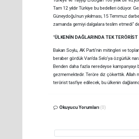
Türkiye ve Tayyip Erdoğan 100 yıllık bir vizyo
Tam 12 yıldır Türkiye bu bedelleri ödüyor. Gez
Güneydoğu'nun yıkılması, 15 Temmuz darbesi,
zamanda gemiyi dalgalara teslim etmedi" d
"ÜLKENİN DAĞLARINDA TEK TERÖRİS
Bakan Soylu, AK Parti'nin mitingleri ve toplan
beraber gördük Van'da Selo'ya özgürlük naraları
Benden daha fazla neredeyse kampanyayı bug
gezmemektedir. Teröre diz çökerttik. Allah 
terörist tasfiye edilecek, bu ülkenin dağların
Okuyucu Yorumları
(0)