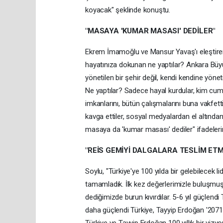
koyacak" şeklinde konuştu.
"MASAYA 'KUMAR MASASI' DEDİLER"
Ekrem İmamoğlu ve Mansur Yavaş'ı eleştiren S
hayatınıza dokunan ne yaptılar? Ankara Büyü
yönetilen bir şehir değil, kendi kendine yönet
Ne yaptılar? Sadece hayal kurdular, kim cumh
imkanlarını, bütün çalışmalarını buna vakfett
kavga ettiler, sosyal medyalardan el altından b
masaya da 'kumar masası' dediler" ifadelerini
"REİS GEMİYİ DALGALARA TESLİM ETM
Soylu, "Türkiye'ye 100 yılda bir gelebilecek l
tamamladık. İlk kez değerlerimizle buluşmuş 
dediğimizde burun kıvırdılar. 5-6 yıl güçlendi 
daha güçlendi Türkiye, Tayyip Erdoğan '2071' 