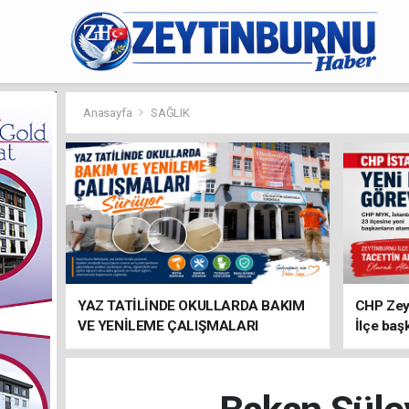
Anasayfa
SAĞLIK
YAZ TATİLİNDE OKULLARDA BAKIM
CHP Zey
VE YENİLEME ÇALIŞMALARI
İlçe baş
SÜRÜYOR
atandı