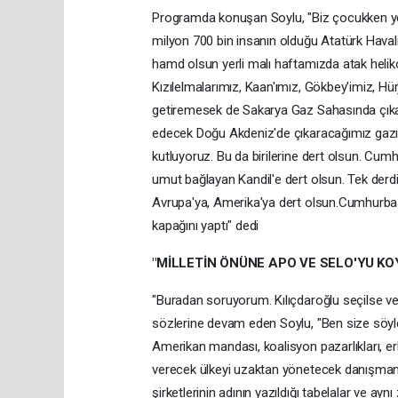
Programda konuşan Soylu, "Biz çocukken yerl
milyon 700 bin insanın olduğu Atatürk Hava
hamd olsun yerli malı haftamızda atak heliko
Kızılelmalarımız, Kaan'ımız, Gökbey'imiz, Hür
getiremesek de Sakarya Gaz Sahasında çıkar
edecek Doğu Akdeniz'de çıkaracağımız gazımı
kutluyoruz. Bu da birilerine dert olsun. Cum
umut bağlayan Kandil'e dert olsun. Tek derdi
Avrupa'ya, Amerika'ya dert olsun.Cumhurbaşk
kapağını yaptı" dedi
"MİLLETİN ÖNÜNE APO VE SELO'YU K
"Buradan soruyorum. Kılıçdaroğlu seçilse ve
sözlerine devam eden Soylu, "Ben size söyle
Amerikan mandası, koalisyon pazarlıkları, er
verecek ülkeyi uzaktan yönetecek danışman
şirketlerinin adının yazıldığı tabelalar ve ay