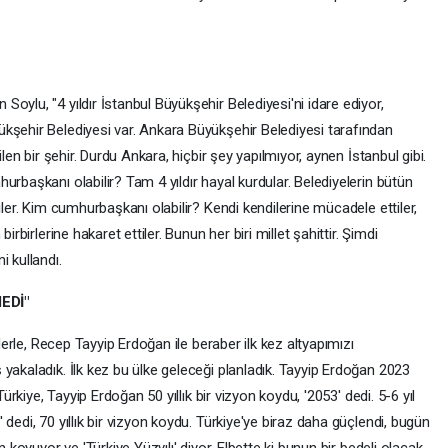
oylu, "4 yıldır İstanbul Büyükşehir Belediyesi'ni idare ediyor,
kşehir Belediyesi var. Ankara Büyükşehir Belediyesi tarafından
ilen bir şehir. Durdu Ankara, hiçbir şey yapılmıyor, aynen İstanbul gibi.
urbaşkanı olabilir? Tam 4 yıldır hayal kurdular. Belediyelerin bütün
iler. Kim cumhurbaşkanı olabilir? Kendi kendilerine mücadele ettiler,
irbirlerine hakaret ettiler. Bunun her biri millet şahittir. Şimdi
 kullandı.
EDİ"
iderle, Recep Tayyip Erdoğan ile beraber ilk kez altyapımızı
yakaladık. İlk kez bu ülke geleceği planladık. Tayyip Erdoğan 2023
Türkiye, Tayyip Erdoğan 50 yıllık bir vizyon koydu, '2053' dedi. 5-6 yıl
dedi, 70 yıllık bir vizyon koydu. Türkiye'ye biraz daha güçlendi, bugün