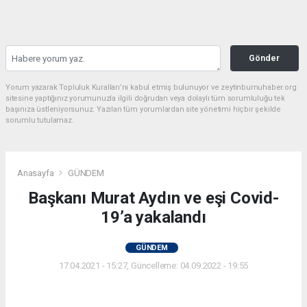
Gönder
Yorum yazarak Topluluk Kuralları’nı kabul etmiş bulunuyor ve zeytinburnuhaber.org
sitesine yaptığınız yorumunuzla ilgili doğrudan veya dolaylı tüm sorumluluğu tek
başınıza üstleniyorsunuz. Yazılan tüm yorumlardan site yönetimi hiçbir şekilde
sorumlu tutulamaz.
Anasayfa
GÜNDEM
Başkanı Murat Aydın ve eşi Covid-
19’a yakalandı
GÜNDEM
17.04.2021 - 15:27, Güncelleme: 04.09.2022 - 19:55