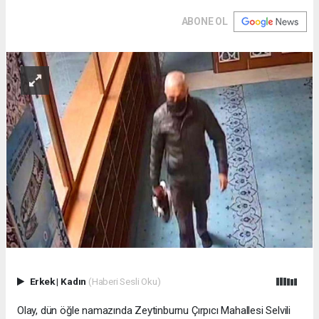
ABONE OL
Erkek
|
Kadın
(Haberi Sesli Oku)
Olay, dün öğle namazında Zeytinburnu Çırpıcı Mahallesi Selvili