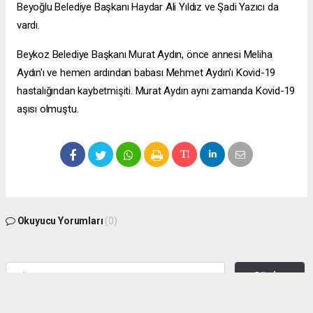
Beyoğlu Belediye Başkanı Haydar Ali Yıldız ve Şadi Yazıcı da
vardı.
Beykoz Belediye Başkanı Murat Aydın, önce annesi Meliha
Aydın'ı ve hemen ardından babası Mehmet Aydın'ı Kovid-19
hastalığından kaybetmişiti. Murat Aydın aynı zamanda Kovid-19
aşısı olmuştu.
Okuyucu Yorumları
(0)
Gönder
Yorum yazarak Topluluk Kuralları’nı kabul etmiş bulunuyor ve zeytinburnuhaber.org