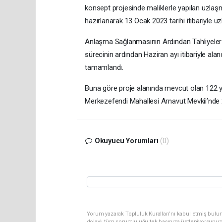
konsept projesinde maliklerle yapılan uzla
hazırlanarak 13 Ocak 2023 tarihi itibariyle u
Anlaşma Sağlanmasının Ardından Tahliyeler
sürecinin ardından Haziran ayı itibariyle alan
tamamlandı.
Buna göre proje alanında mevcut olan 122 y
Merkezefendi Mahallesi Arnavut Mevkii’nde 2
Okuyucu Yorumları
(0)
Yorum yazarak Topluluk Kuralları’nı kabul etmiş bulun
dolaylı tüm sorumluluğu tek başınıza üstleniyorsunuz