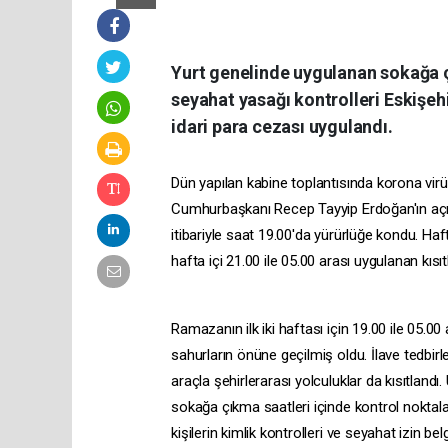
Yurt genelinde uygulanan sokağa ç
seyahat yasağı kontrolleri Eskişeh
idari para cezası uygulandı.
Dün yapılan kabine toplantısında korona vir
Cumhurbaşkanı Recep Tayyip Erdoğan'ın açık
itibariyle saat 19.00'da yürürlüğe kondu. 
hafta içi 21.00 ile 05.00 arası uygulanan kısıt
Ramazanın ilk iki haftası için 19.00 ile 05.0
sahurların önüne geçilmiş oldu. İlave tedbirl
araçla şehirlerarası yolculuklar da kısıtlandı
sokağa çıkma saatleri içinde kontrol noktal
kişilerin kimlik kontrolleri ve seyahat izin bel