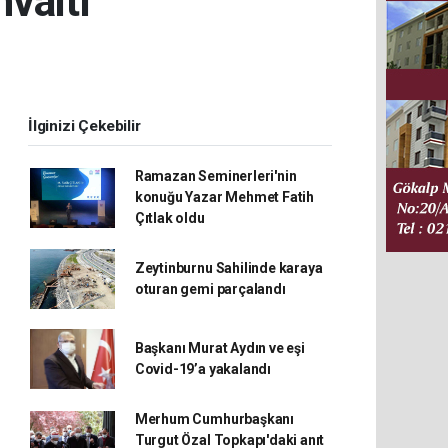
valtı
İlginizi Çekebilir
Ramazan Seminerleri'nin
konuğu Yazar Mehmet Fatih
Çıtlak oldu
Zeytinburnu Sahilinde karaya
oturan gemi parçalandı
Başkanı Murat Aydın ve eşi
Covid-19’a yakalandı
Merhum Cumhurbaşkanı
Turgut Özal Topkapı'daki anıt