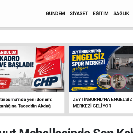
GÜNDEM
SİYASET
EĞİTİM
SAĞLIK
tinburnu'nda yeni dönem:
ZEYTİNBURNU’NA ENGELSİZ
kanlığına Taceddin Akdağ
MERKEZİ GELİYOR