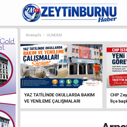
Anasayfa
GÜNDEM
YAZ TATİLİNDE OKULLARDA BAKIM
CHP Zey
VE YENİLEME ÇALIŞMALARI
İlçe baş
SÜRÜYOR
atandı