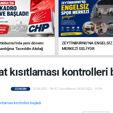
tinburnu'nda yeni dönem:
ZEYTİNBURNU’NA ENGELSİZ
kanlığına Taceddin Akdağ
MERKEZİ GELİYOR
t kısıtlaması kontrolleri 
15.04.2021 - 06:47, Güncelleme: 04.09.2022 - 19:56
GÜNDEM