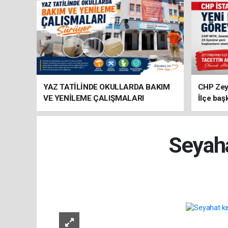
YAZ TATİLİNDE OKULLARDA BAKIM
CHP Zey
VE YENİLEME ÇALIŞMALARI
İlçe baş
SÜRÜYOR
atandı
Seyaha