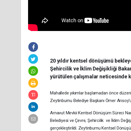
20 yıldır kentsel dönüşümü bekle
Şehircilik ve İklim Değişikliği Bak
yürütülen çalışmalar neticesinde 
Mahallede yıkımlar başlamadan önce düzenle
Zeytinburnu Belediye Başkanı Ömer Arısoy'un
Arnavut Mevkii Kentsel Dönüşüm Süreci Nasıl
Belediyesi ve Çevre, Şehircilik ve İklim Deği
gerçekleştirildi. Zeytinburnu Kentsel Dönüşü