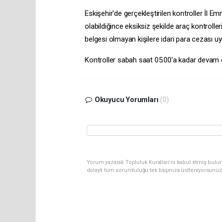
Eskişehir'de gerçekleştirilen kontroller İl Em
olabildiğince eksiksiz şekilde araç kontrolleri
belgesi olmayan kişilere idari para cezası uy
Kontroller sabah saat 05.00'a kadar devam
Okuyucu Yorumları
(0)
Yorum yazarak Topluluk Kuralları’nı kabul etmiş bulun
dolaylı tüm sorumluluğu tek başınıza üstleniyorsunuz