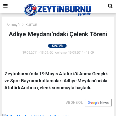
Anasayfa
KÜLTÜR
Adliye Meydanı’ndaki Çelenk Töreni
KÜLTÜR
19.05.2011 - 13:09, Güncelleme: 19.05.2011 - 13:09
Zeytinburnu’nda 19 Mayıs Atatürk'ü Anma Gençlik
ve Spor Bayramı kutlamaları Adliye Meydanı’ndaki
Atatürk Anıtına çelenk sunumuyla başladı.
ABONE OL