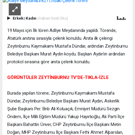
Erkek
|
Kadın
(Haberi Sesli Oku)
19 Mayıs için İlk tören Adliye Meydanında yapıldı. Törende,
Atatürk anıtına sırasıyla çelenk konuldu. Anıta ilk çelengi
Zeytinburnu Kaymakamı Mustafa Dündar, ardından Zeytinburnu
Belediye Başkanı Murat Aydın koydu. Başkan Aydın’ın ardından
protokol sırasına göre anıta çelenk konuldu.
GÖRÜNTÜLER ZEYTİNBURNU TV'DE-TIKLA-İZLE
Burada yapılan törene; Zeytinburnu Kaymakamı Mustafa
Dündar, Zeytinburnu Belediye Başkanı Murat Aydın, Askerlik
Şube Başkanı Per. Bnb Ali Koluaçık, Emniyet Müdürü Sezgin
Öndem, İlçe Milli Eğitim Müdürü Yakup Hayırlıoğlu, Ak Parti İlçe
Başkanı Bahattin Ünver, CHP Zeytinburnu İlçe Başkanı Metin
Doğan, MHP Zeytinburnu İlçe Başkanı Fethi Ahmet Alparslan,