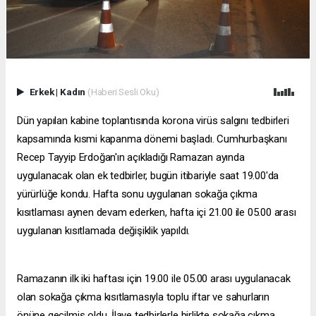
Erkek
|
Kadın
(Haberi Sesli Oku)
Dün yapılan kabine toplantısında korona virüs salgını tedbirleri
kapsamında kısmi kapanma dönemi başladı. Cumhurbaşkanı
Recep Tayyip Erdoğan'ın açıkladığı Ramazan ayında
uygulanacak olan ek tedbirler, bugün itibariyle saat 19.00'da
yürürlüğe kondu. Hafta sonu uygulanan sokağa çıkma
kısıtlaması aynen devam ederken, hafta içi 21.00 ile 05.00 arası
uygulanan kısıtlamada değişiklik yapıldı.
Ramazanın ilk iki haftası için 19.00 ile 05.00 arası uygulanacak
olan sokağa çıkma kısıtlamasıyla toplu iftar ve sahurların
önüne geçilmiş oldu. İlave tedbirlerle birlikte sokağa çıkma