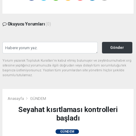
Okuyucu Yorumları
(0)
Gönder
Yorum yazarak Topluluk Kuralları’nı kabul etmiş bulunuyor ve zeytinburnuhaber.org
sitesine yaptığınız yorumunuzla ilgili doğrudan veya dolaylı tüm sorumluluğu tek
başınıza üstleniyorsunuz. Yazılan tüm yorumlardan site yönetimi hiçbir şekilde
sorumlu tutulamaz.
Anasayfa
GÜNDEM
Seyahat kısıtlaması kontrolleri
başladı
GÜNDEM