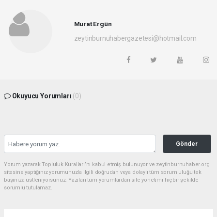
Murat Ergün
zeytinburnuhabergazetesi@hotmail.com
Okuyucu Yorumları
(0)
Gönder
Yorum yazarak Topluluk Kuralları’nı kabul etmiş bulunuyor ve zeytinburnuhaber.org
sitesine yaptığınız yorumunuzla ilgili doğrudan veya dolaylı tüm sorumluluğu tek
başınıza üstleniyorsunuz. Yazılan tüm yorumlardan site yönetimi hiçbir şekilde
sorumlu tutulamaz.