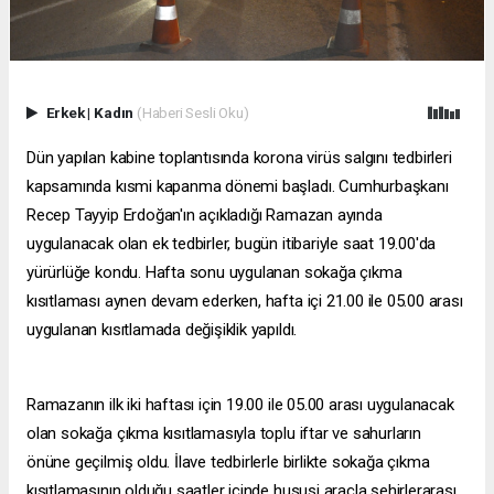
Erkek
|
Kadın
(Haberi Sesli Oku)
Dün yapılan kabine toplantısında korona virüs salgını tedbirleri
kapsamında kısmi kapanma dönemi başladı. Cumhurbaşkanı
Recep Tayyip Erdoğan'ın açıkladığı Ramazan ayında
uygulanacak olan ek tedbirler, bugün itibariyle saat 19.00'da
yürürlüğe kondu. Hafta sonu uygulanan sokağa çıkma
kısıtlaması aynen devam ederken, hafta içi 21.00 ile 05.00 arası
uygulanan kısıtlamada değişiklik yapıldı.
Ramazanın ilk iki haftası için 19.00 ile 05.00 arası uygulanacak
olan sokağa çıkma kısıtlamasıyla toplu iftar ve sahurların
önüne geçilmiş oldu. İlave tedbirlerle birlikte sokağa çıkma
kısıtlamasının olduğu saatler içinde hususi araçla şehirlerarası