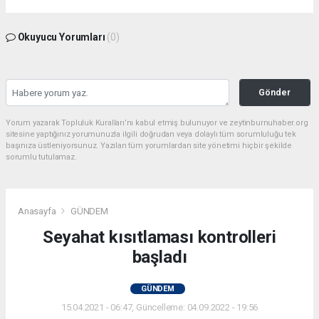
Okuyucu Yorumları
(0)
Gönder
Yorum yazarak Topluluk Kuralları’nı kabul etmiş bulunuyor ve zeytinburnuhaber.org
sitesine yaptığınız yorumunuzla ilgili doğrudan veya dolaylı tüm sorumluluğu tek
başınıza üstleniyorsunuz. Yazılan tüm yorumlardan site yönetimi hiçbir şekilde
sorumlu tutulamaz.
Anasayfa
GÜNDEM
Seyahat kısıtlaması kontrolleri
başladı
GÜNDEM
15.04.2021 - 06:47, Güncelleme: 04.09.2022 - 19:56