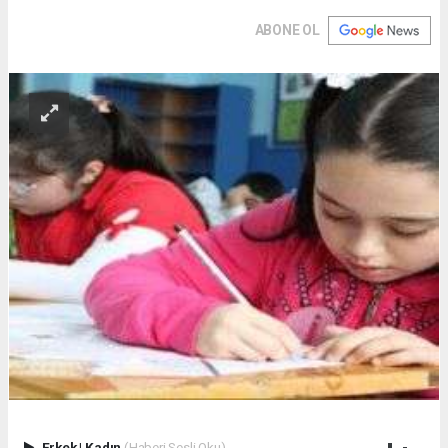
ABONE OL
Erkek
|
Kadın
(Haberi Sesli Oku)