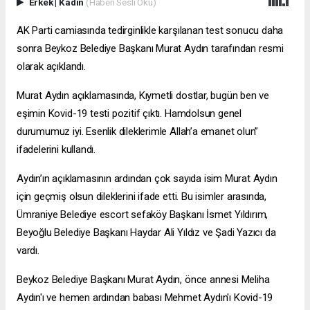
Erkek
|
Kadın
(Haberi Sesli Oku)
AK Parti camiasında tedirginlikle karşılanan test sonucu daha
sonra Beykoz Belediye Başkanı Murat Aydın tarafından resmi
olarak açıklandı.
Murat Aydın açıklamasında, Kıymetli dostlar, bugün ben ve
eşimin Kovid-19 testi pozitif çıktı. Hamdolsun genel
durumumuz iyi. Esenlik dileklerimle Allah’a emanet olun”
ifadelerini kullandı.
Aydın’ın açıklamasının ardından çok sayıda isim Murat Aydın
için geçmiş olsun dileklerini ifade etti. Bu isimler arasında,
Ümraniye Belediye
escort sefaköy
Başkanı İsmet Yıldırım,
Beyoğlu Belediye Başkanı Haydar Ali Yıldız ve Şadi Yazıcı da
vardı.
Beykoz Belediye Başkanı Murat Aydın, önce annesi Meliha
Aydın'ı ve hemen ardından babası Mehmet Aydın'ı Kovid-19