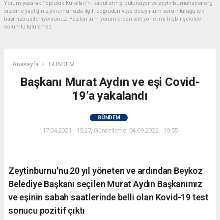
Yorum yazarak Topluluk Kuralları’nı kabul etmiş bulunuyor ve zeytinburnuhaber.org
sitesine yaptığınız yorumunuzla ilgili doğrudan veya dolaylı tüm sorumluluğu tek
başınıza üstleniyorsunuz. Yazılan tüm yorumlardan site yönetimi hiçbir şekilde
sorumlu tutulamaz.
Anasayfa
GÜNDEM
Başkanı Murat Aydın ve eşi Covid-
19’a yakalandı
GÜNDEM
17.04.2021 - 15:27, Güncelleme: 04.09.2022 - 19:55
Zeytinburnu'nu 20 yıl yöneten ve ardından Beykoz
Belediye Başkanı seçilen Murat Aydın Başkanımız
ve eşinin sabah saatlerinde belli olan Kovid-19 test
sonucu pozitif çıktı