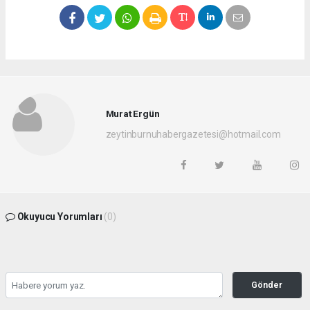
Murat Ergün
zeytinburnuhabergazetesi@hotmail.com
Okuyucu Yorumları
(0)
Gönder