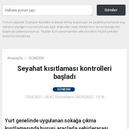
Gönder
Yorum yazarak Topluluk Kuralları’nı kabul etmiş bulunuyor ve zeytinburnuhaber.org
sitesine yaptığınız yorumunuzla ilgili doğrudan veya dolaylı tüm sorumluluğu tek
başınıza üstleniyorsunuz. Yazılan tüm yorumlardan site yönetimi hiçbir şekilde
sorumlu tutulamaz.
Anasayfa
GÜNDEM
Seyahat kısıtlaması kontrolleri
başladı
GÜNDEM
15.04.2021 - 06:47, Güncelleme: 04.09.2022 - 19:56
Yurt genelinde uygulanan sokağa çıkma
kısıtlamasında hususi araçlarla şehirlerarası