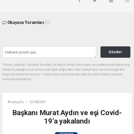
Okuyucu Yorumları
(0)
Gönder
Yorum yazarak Topluluk Kuralları’nı kabul etmiş bulunuyor ve zeytinburnuhaber.org
sitesine yaptığınız yorumunuzla ilgili doğrudan veya dolaylı tüm sorumluluğu tek
başınıza üstleniyorsunuz. Yazılan tüm yorumlardan site yönetimi hiçbir şekilde
sorumlu tutulamaz.
Anasayfa
GÜNDEM
Başkanı Murat Aydın ve eşi Covid-
19’a yakalandı