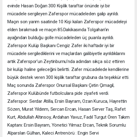
evinde Hasan Doğan 300 Kişilik taraftar önünde iyi bir
mücadele sergileyen Zaferspor mücadeleden galip ayrıldı.
Maçın son yarım saatinde 10 Kişi kalan Zaferspor mücadeleyi
elden bırakmadı ve maçın 85.Dakikasında Tolgahan’ın
ayağından bulduğu golle mücadeleden üç puanla ayrıldı.
Zaferspor Kulüp Başkanı Cengiz Zafer iki haftadır iyi bir
mücadele sergilediklerini ve maçlardan galibiyetle ayrıldıklarını
artık Zaferspor’un Zeytinburnu’nda adından sıkça söz ettiren
bir kulüp haline geleceğini belirtti. Zafer mücadelede kendilerine
büyük destek veren 300 kişilik taraftar grubuna da teşekkür etti.
Maç sonunda Zaferspor Onursal Başkanı Çetin Çimagil,
Zaferspor Kulübünde futbolculara pide ziyafeti verdi.
Zaferspor: Serdar Atilla, Ersin Bayram, Ozan Kuruca, Hayrettin
Sözen, Murat Yıldırım, Sercan Ercan, Hasan Server Taş, Rafet
Kurt, Abdullah Altınsoy, Ardahan Yavuz, Fadıl Turgut Ören Takım
Kaptanı: Ersin Bayram, Yönetici Yılmaz Ercan, Teknik Sorumlu:
Alparslan Gülhan, Kaleci Antrenörü : Engin Servi