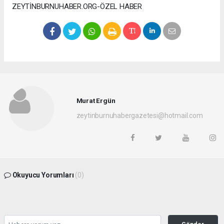
ZEYTİNBURNUHABER.ORG-ÖZEL HABER
Murat Ergün
zeytinburnuhabergazetesi@hotmail.com
Okuyucu Yorumları
(0)