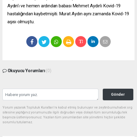
Aydın'ı ve hemen ardından babası Mehmet Aydın'ı Kovid-19
hastalığından kaybetmişiti. Murat Aydın aynı zamanda Kovid-19
aşısı olmuştu.
Okuyucu Yorumları
(0)
Gönder
Yorum yazarak Topluluk Kuralları’nı kabul etmiş bulunuyor ve zeytinburnuhaber.org
sitesine yaptığınız yorumunuzla ilgili doğrudan veya dolaylı tüm sorumluluğu tek
başınıza üstleniyorsunuz. Yazılan tüm yorumlardan site yönetimi hiçbir şekilde
sorumlu tutulamaz.