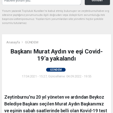
Gönder
Yorum yazarak Topluluk Kuralları’nı kabul etmiş bulunuyor ve zeytinburnuhaber.org
sitesine yaptığınız yorumunuzla ilgili doğrudan veya dolaylı tüm sorumluluğu tek
başınıza üstleniyorsunuz. Yazılan tüm yorumlardan site yönetimi hiçbir şekilde
sorumlu tutulamaz.
Anasayfa
GÜNDEM
Başkanı Murat Aydın ve eşi Covid-
19’a yakalandı
GÜNDEM
17.04.2021 - 15:27, Güncelleme: 04.09.2022 - 19:55
Zeytinburnu'nu 20 yıl yöneten ve ardından Beykoz
Belediye Başkanı seçilen Murat Aydın Başkanımız
ve eşinin sabah saatlerinde belli olan Kovid-19 test