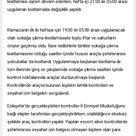
kısıtlaması aynen devam ederken, hafta içi 21.00 ile 05.00 arası
uygulanan kısıtlamada değişiklik yapıldı.
Ramazanın ilk iki haftası için 19.00 ile 05.00 arası uygulanacak
olan sokağa çıkma kısıtlamasıyla toplu iftar ve sahurların
önüne geçilmiş oldu. İlave tedbirlerle birlikte sokağa çıkma
kısıtlamasının olduğu saatler içinde hususi araçla şehirlerarası
yolculuklar da kısıtlandı. Uygulanmaya başlanan kısıtlama ile
tüm illerinde giriş ve çıkışlarında sokağa çıkma saatleri içinde
kontrol noktalarında araçlar durdurulmaya başlandı.
Kontrollerde araçta bulunan kişilerin kimlik kontrolleri ve
seyahat izin belgeleri sorgulandı.
Eskişehir'de gerçekleştirilen kontroller İl Emniyet Müdürlüğüne
bağlı ekipler tarafından gerçekleştirilirken, olabildiğince eksiksiz
şekilde araç kontrolleri yapıldı. Yapılan
escort silivri
kontrollerde
şehirlerarası seyahat izin belgesi olmayan kişilere idari para