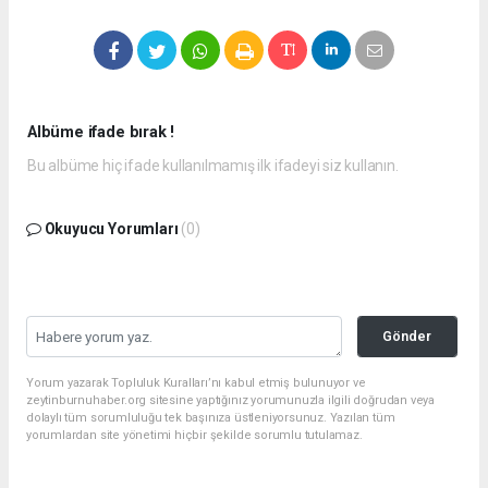
Albüme ifade bırak !
Bu albüme hiç ifade kullanılmamış ilk ifadeyi siz kullanın.
Okuyucu Yorumları
(0)
Gönder
Yorum yazarak Topluluk Kuralları’nı kabul etmiş bulunuyor ve
zeytinburnuhaber.org sitesine yaptığınız yorumunuzla ilgili doğrudan veya
dolaylı tüm sorumluluğu tek başınıza üstleniyorsunuz. Yazılan tüm
yorumlardan site yönetimi hiçbir şekilde sorumlu tutulamaz.