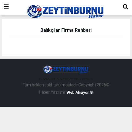
Balıkçılar Firma Rehberi
haber paketi
haber scripti
haber yazılımı
Tüm hakları saklı tutulmaktadır.Copyright 2026©
Haber Yazılımı:
Web Aksiyon ®