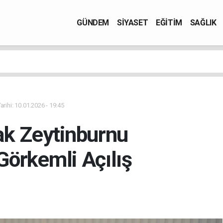
GÜNDEM
SİYASET
EĞİTİM
SAĞLIK
rihi: 10.01.2026 - 19:45
ak Zeytinburnu
Görkemli Açılış