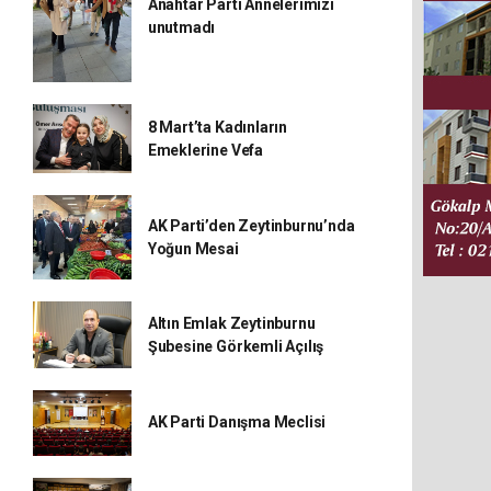
Anahtar Parti Annelerimizi
unutmadı
8 Mart’ta Kadınların
Emeklerine Vefa
AK Parti’den Zeytinburnu’nda
Yoğun Mesai
Altın Emlak Zeytinburnu
Şubesine Görkemli Açılış
AK Parti Danışma Meclisi