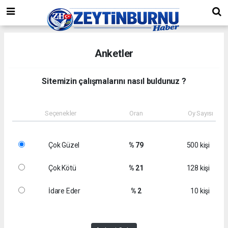
Anketler
Sitemizin çalışmalarını nasıl buldunuz ?
Seçenekler
Oran
Oy Sayısı
Çok Güzel
% 79
500 kişi
Çok Kötü
% 21
128 kişi
İdare Eder
% 2
10 kişi