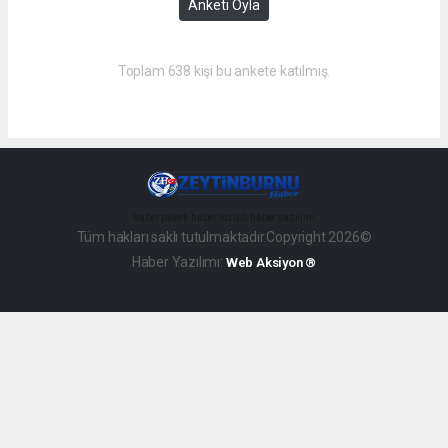
Anketi Oyla
Toplam 638 kişi bu ankete katılmış.
haber paketi
haber scripti
haber yazılımı
Tüm hakları saklı tutulmaktadır.Copyright 2026©
Haber Yazılımı:
Web Aksiyon ®