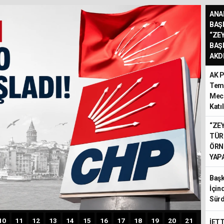
ANA
BAŞ
“ZE
BAŞ
AKD
AK P
Temm
Mecl
Katı
“ZE
TÜR
ÖRN
YAPA
Başk
İçin
Sür
10
11
12
13
14
15
16
17
18
19
20
21
İETT