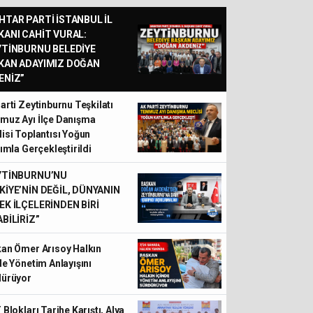
HTAR PARTİ İSTANBUL İL
KANI CAHİT VURAL:
YTİNBURNU BELEDİYE
KAN ADAYIMIZ DOĞAN
ENİZ”
arti Zeytinburnu Teşkilatı
uz Ayı İlçe Danışma
isi Toplantısı Yoğun
lımla Gerçekleştirildi
YTİNBURNU’NU
KİYE’NİN DEĞİL, DÜNYANIN
EK İLÇELERİNDEN BİRİ
BİLİRİZ”
an Ömer Arısoy Halkın
de Yönetim Anlayışını
dürüyor
 Blokları Tarihe Karıştı, Alya